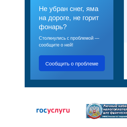
Не убран снег, яма
на дороге, не горит
фонарь?
Столкнулись с проблемой —
сообщите о ней!
Сообщить о проблеме