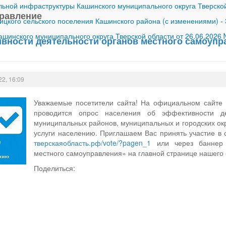
ной инфраструктуры Кашинского муниципального округа Тверской
равление
ицкого сельского поселения Кашинского района (с изменениями)
-
шинского муниципального округа Тверской области от 26.06.2026
вности деятельности органов местного самоупр
22, 16:09
Уважаемые посетители сайта! На официальном сайте П
проводится опрос населения об эффективности де
муниципальных районов, муниципальных и городских окр
услуги населению. Приглашаем Вас принять участие в 
тверскаяобласть.рф/vote/?pagen_1
или через баннер 
местного самоуправления» на главной странице нашего
Поделиться: