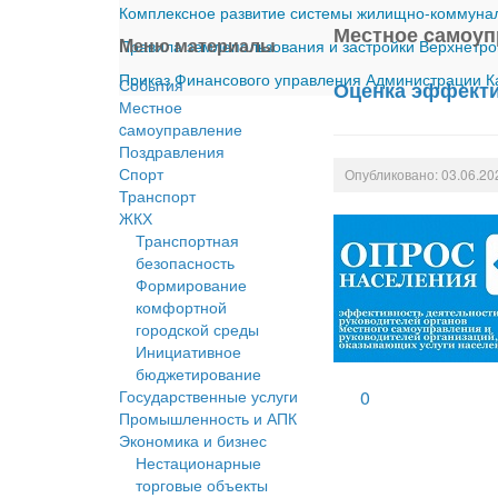
Комплексное развитие системы жилищно-коммуналь
Местное cамоуп
Меню материалы
Правила землепользования и застройки Верхнетро
Приказ Финансового управления Администрации Ка
События
Оценка эффекти
Местное
cамоуправление
Поздравления
Спорт
Опубликовано: 03.06.20
Транспорт
ЖКХ
Транспортная
безопасность
Формирование
комфортной
городской среды
Инициативное
бюджетирование
Государственные услуги
0
Промышленность и АПК
Экономика и бизнес
Нестационарные
торговые объекты