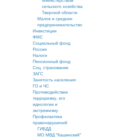
Министерством
сельского хозяйства
Тверской области
Малое и среднее
предпринимательство
Инвестиции
ФМС
Социальный фонд
России
Налоги
Пенсионный фонд
Соц. страхование
ЗАГС
Занятость населения
ГО и ЧС
Противодействие
терроризму, его
идеологии и
экстремизму
Профилактика
правонарушений
ГИБДД
МО МВД "Кашинский"