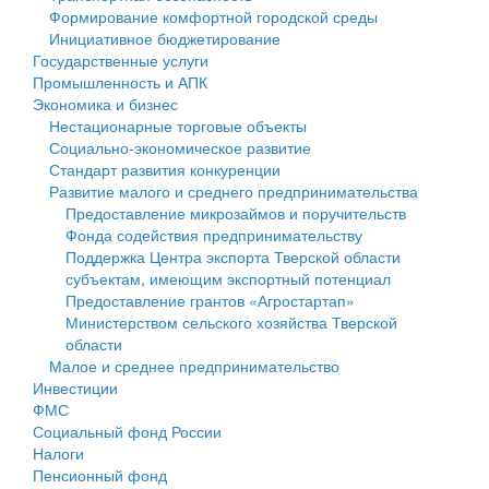
Формирование комфортной городской среды
Государственные услуги
Символика
муниципального округа Тверской области
Финансовое управление
Инициативное бюджетирование
Государственные услуги
Промышленность и АПК
Устав
Администрация Кашинского муниципального округа
Бюджет для граждан
Промышленность и АПК
Экономика и бизнес
Экономика и бизнес
Гостям округа
Тверской области
Имущество
Нестационарные торговые объекты
Социально-экономическое развитие
...
Туризм
Управление сельскими территориями
Выявление правообладателей ранее учтенных
Стандарт развития конкуренции
Развитие малого и среднего предпринимательства
Культура
Открытые данные
объектов недвижимости
Предоставление микрозаймов и поручительств
Фонда содействия предпринимательству
Образование
Работа с обращениями граждан
Имущественная поддержка субъектов малого и
Поддержка Центра экспорта Тверской области
субъектам, имеющим экспортный потенциал
Здравоохранение
Муниципальный контроль
среднего предпринимательства
Предоставление грантов «Агростартап»
Министерством сельского хозяйства Тверской
Социальная защита
Муниципальные услуги
Информационная поддержка субъектов малого и
области
Малое и среднее предпринимательство
Фотоальбом
Проекты административных регламентов
среднего предпринимательства
Инвестиции
ФМС
Антимонопольный комплаенс
Муниципальные программы
Социальный фонд России
Налоги
Противодействие коррупции
Контрольно-счетная палата
Пенсионный фонд