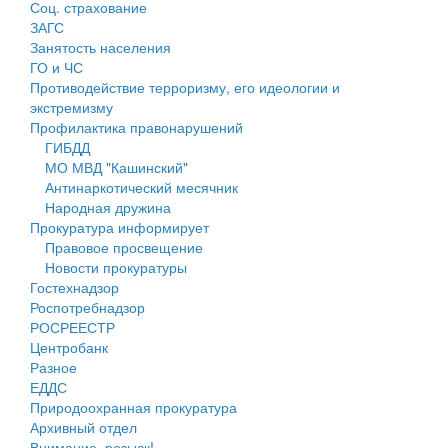
Соц. страхование
Персональные данные
ЗАГС
Занятость населения
Оценка регулирующего воздействия
ГО и ЧС
Противодействие терроризму, его идеологии и
Деятельность МУ
экстремизму
Профилактика правонарушений
Нормативы градостроительного проектирования
ГИБДД
МО МВД "Кашинский"
Правила землепользования и застройки
Антинаркотический месячник
Народная дружина
Генеральные планы
Прокуратура информирует
Правовое просвещение
Проекты планировки территории
Новости прокуратуры
Гостехнадзор
Собрание депутатов
Роспотребнадзор
РОСРЕЕСТР
Городское поселение
Центробанк
Разное
Сельские поселения
ЕДДС
Природоохранная прокуратура
Архивный отдел
Внимание, розыск!