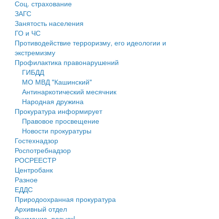
Соц. страхование
Персональные данные
ЗАГС
Занятость населения
Оценка регулирующего воздействия
ГО и ЧС
Противодействие терроризму, его идеологии и
Деятельность МУ
экстремизму
Профилактика правонарушений
Нормативы градостроительного проектирования
ГИБДД
МО МВД "Кашинский"
Правила землепользования и застройки
Антинаркотический месячник
Народная дружина
Генеральные планы
Прокуратура информирует
Правовое просвещение
Проекты планировки территории
Новости прокуратуры
Гостехнадзор
Собрание депутатов
Роспотребнадзор
РОСРЕЕСТР
Городское поселение
Центробанк
Разное
Сельские поселения
ЕДДС
Природоохранная прокуратура
Архивный отдел
Внимание, розыск!