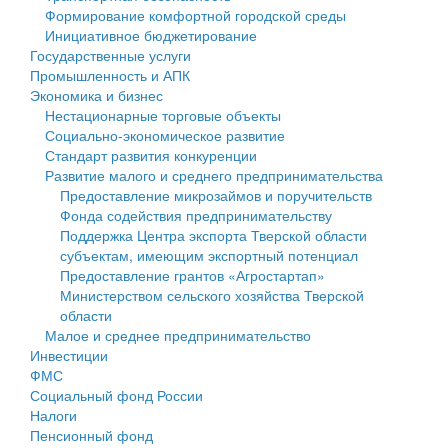
Формирование комфортной городской среды
Государственные услуги
Символика
муниципального округа Тверской области
Финансовое управление
Инициативное бюджетирование
Государственные услуги
Промышленность и АПК
Устав
Администрация Кашинского муниципального округа
Бюджет для граждан
Промышленность и АПК
Экономика и бизнес
Экономика и бизнес
Гостям округа
Тверской области
Имущество
Нестационарные торговые объекты
Социально-экономическое развитие
...
Туризм
Управление сельскими территориями
Выявление правообладателей ранее учтенных
Стандарт развития конкуренции
Развитие малого и среднего предпринимательства
Культура
Открытые данные
объектов недвижимости
Предоставление микрозаймов и поручительств
Фонда содействия предпринимательству
Образование
Работа с обращениями граждан
Имущественная поддержка субъектов малого и
Поддержка Центра экспорта Тверской области
субъектам, имеющим экспортный потенциал
Здравоохранение
Муниципальный контроль
среднего предпринимательства
Предоставление грантов «Агростартап»
Министерством сельского хозяйства Тверской
Социальная защита
Муниципальные услуги
Информационная поддержка субъектов малого и
области
Малое и среднее предпринимательство
Фотоальбом
Проекты административных регламентов
среднего предпринимательства
Инвестиции
ФМС
Антимонопольный комплаенс
Муниципальные программы
Социальный фонд России
Налоги
Противодействие коррупции
Контрольно-счетная палата
Пенсионный фонд