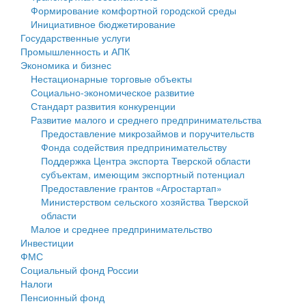
Формирование комфортной городской среды
Государственные услуги
Символика
муниципального округа Тверской области
Финансовое управление
Инициативное бюджетирование
Государственные услуги
Промышленность и АПК
Устав
Администрация Кашинского муниципального округа
Бюджет для граждан
Промышленность и АПК
Экономика и бизнес
Экономика и бизнес
Гостям округа
Тверской области
Имущество
Нестационарные торговые объекты
Социально-экономическое развитие
...
Туризм
Управление сельскими территориями
Выявление правообладателей ранее учтенных
Стандарт развития конкуренции
Развитие малого и среднего предпринимательства
Культура
Открытые данные
объектов недвижимости
Предоставление микрозаймов и поручительств
Фонда содействия предпринимательству
Образование
Работа с обращениями граждан
Имущественная поддержка субъектов малого и
Поддержка Центра экспорта Тверской области
субъектам, имеющим экспортный потенциал
Здравоохранение
Муниципальный контроль
среднего предпринимательства
Предоставление грантов «Агростартап»
Министерством сельского хозяйства Тверской
Социальная защита
Муниципальные услуги
Информационная поддержка субъектов малого и
области
Малое и среднее предпринимательство
Фотоальбом
Проекты административных регламентов
среднего предпринимательства
Инвестиции
ФМС
Антимонопольный комплаенс
Муниципальные программы
Социальный фонд России
Налоги
Противодействие коррупции
Контрольно-счетная палата
Пенсионный фонд