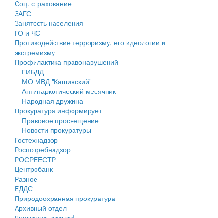
Соц. страхование
Персональные данные
ЗАГС
Занятость населения
Оценка регулирующего воздействия
ГО и ЧС
Противодействие терроризму, его идеологии и
Деятельность МУ
экстремизму
Профилактика правонарушений
Нормативы градостроительного проектирования
ГИБДД
МО МВД "Кашинский"
Правила землепользования и застройки
Антинаркотический месячник
Народная дружина
Генеральные планы
Прокуратура информирует
Правовое просвещение
Проекты планировки территории
Новости прокуратуры
Гостехнадзор
Собрание депутатов
Роспотребнадзор
РОСРЕЕСТР
Городское поселение
Центробанк
Разное
Сельские поселения
ЕДДС
Природоохранная прокуратура
Архивный отдел
Внимание, розыск!