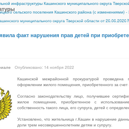
ной инфраструктуры Кашинского муниципального округа Тверской
атуры
ицкого сельского поселения Кашинского района (с изменениями)
-
шинского муниципального округа Тверской области от 26.06.2026
явила факт нарушения прав детей при приобрете
риале
Опубликовано: 14 ноября 2022
Кашинской межрайонной прокуратурой проведена 
оформлении жилого помещения, приобретенного за счет с
Согласно законодательству лицо, получившее сертифи
жилое помещение, приобретенное с использовани
собственность такого лица, его супруга, детей с опреде
Установлено, что жительница г.Кашин в нарушение данн
доли трем несовершеннолетним детям и супругу.