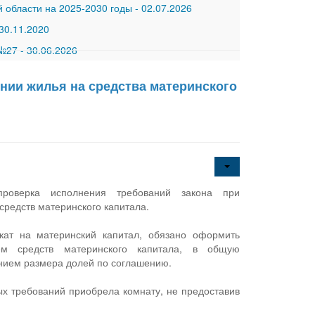
 области на 2025-2030 годы
-
02.07.2026
30.11.2020
 №27
-
30.06.2026
нии жилья на средства материнского
проверка исполнения требований закона при
редств материнского капитала.
кат на материнский капитал, обязано оформить
ем средств материнского капитала, в общую
лением размера долей по соглашению.
ых требований приобрела комнату, не предоставив