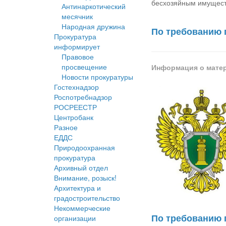
бесхозяйным имущес
Антинаркотический
месячник
Народная дружина
По требованию 
Прокуратура
информирует
Правовое
просвещение
Информация о мате
Новости прокуратуры
Гостехнадзор
Роспотребнадзор
РОСРЕЕСТР
Центробанк
Разное
ЕДДС
Природоохранная
прокуратура
Архивный отдел
Внимание, розыск!
Архитектура и
градостроительство
Некоммерческие
По требованию 
организации