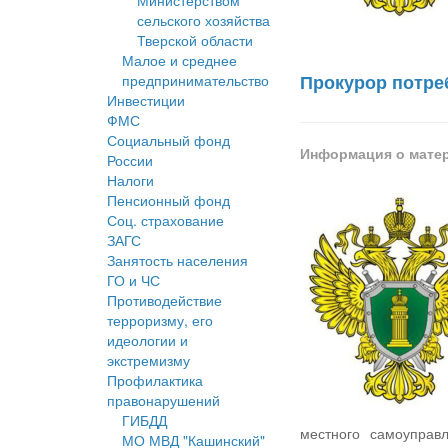
Министерством
сельского хозяйства
Тверской области
Малое и среднее
Прокурор потре
предпринимательство
Инвестиции
ФМС
Социальный фонд
Информация о мате
России
Налоги
Пенсионный фонд
Соц. страхование
ЗАГС
Занятость населения
ГО и ЧС
Противодействие
терроризму, его
идеологии и
экстремизму
Профилактика
правонарушений
ГИБДД
местного самоуправ
МО МВД "Кашинский"