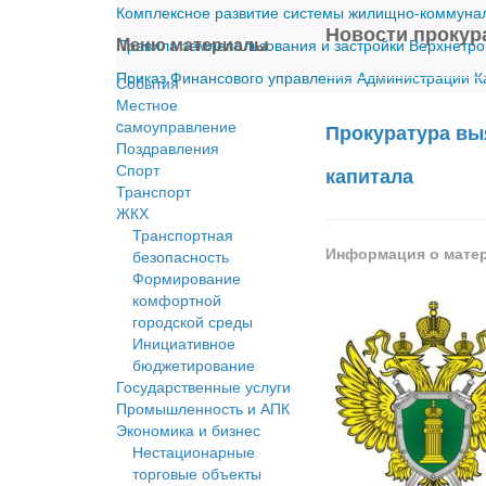
Комплексное развитие системы жилищно-коммуналь
Новости прокур
Меню материалы
Правила землепользования и застройки Верхнетро
Приказ Финансового управления Администрации Ка
События
Местное
cамоуправление
Прокуратура вы
Поздравления
Спорт
капитала
Транспорт
ЖКХ
Транспортная
Информация о мате
безопасность
Формирование
комфортной
городской среды
Инициативное
бюджетирование
Государственные услуги
Промышленность и АПК
Экономика и бизнес
Нестационарные
торговые объекты