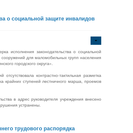
ва о социальной защите инвалидов
рка исполнения законодательства о социальной
 и сооружений для маломобильных групп населения
нского городского округа».
й отсутствовала контрастно-тактильная разметка
ка крайних ступеней лестничного марша, проемов
ьства в адрес руководителя учреждения внесено
арушения устранены.
него трудового распорядка