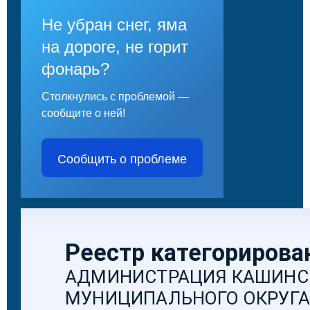
Не убран снег, яма
на дороге, не горит
фонарь?
Столкнулись с проблемой —
сообщите о ней!
Сообщить о проблеме