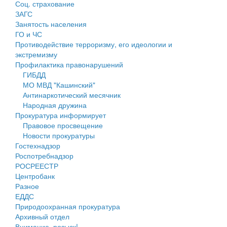
Соц. страхование
Персональные данные
ЗАГС
Занятость населения
Оценка регулирующего воздействия
ГО и ЧС
Противодействие терроризму, его идеологии и
Деятельность МУ
экстремизму
Профилактика правонарушений
Нормативы градостроительного проектирования
ГИБДД
МО МВД "Кашинский"
Правила землепользования и застройки
Антинаркотический месячник
Народная дружина
Генеральные планы
Прокуратура информирует
Правовое просвещение
Проекты планировки территории
Новости прокуратуры
Гостехнадзор
Собрание депутатов
Роспотребнадзор
РОСРЕЕСТР
Городское поселение
Центробанк
Разное
Сельские поселения
ЕДДС
Природоохранная прокуратура
Архивный отдел
Внимание, розыск!