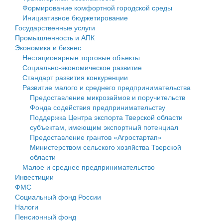
Формирование комфортной городской среды
Государственные услуги
Символика
муниципального округа Тверской области
Финансовое управление
Инициативное бюджетирование
Государственные услуги
Промышленность и АПК
Устав
Администрация Кашинского муниципального округа
Бюджет для граждан
Промышленность и АПК
Экономика и бизнес
Экономика и бизнес
Гостям округа
Тверской области
Имущество
Нестационарные торговые объекты
Социально-экономическое развитие
...
Туризм
Управление сельскими территориями
Выявление правообладателей ранее учтенных
Стандарт развития конкуренции
Развитие малого и среднего предпринимательства
Культура
Открытые данные
объектов недвижимости
Предоставление микрозаймов и поручительств
Фонда содействия предпринимательству
Образование
Работа с обращениями граждан
Имущественная поддержка субъектов малого и
Поддержка Центра экспорта Тверской области
субъектам, имеющим экспортный потенциал
Здравоохранение
Муниципальный контроль
среднего предпринимательства
Предоставление грантов «Агростартап»
Министерством сельского хозяйства Тверской
Социальная защита
Муниципальные услуги
Информационная поддержка субъектов малого и
области
Малое и среднее предпринимательство
Фотоальбом
Проекты административных регламентов
среднего предпринимательства
Инвестиции
ФМС
Антимонопольный комплаенс
Муниципальные программы
Социальный фонд России
Налоги
Противодействие коррупции
Контрольно-счетная палата
Пенсионный фонд