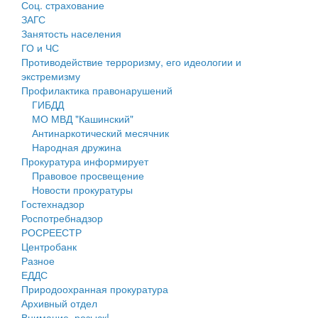
Соц. страхование
Персональные данные
ЗАГС
Занятость населения
Оценка регулирующего воздействия
ГО и ЧС
Противодействие терроризму, его идеологии и
Деятельность МУ
экстремизму
Профилактика правонарушений
Нормативы градостроительного проектирования
ГИБДД
МО МВД "Кашинский"
Правила землепользования и застройки
Антинаркотический месячник
Народная дружина
Генеральные планы
Прокуратура информирует
Правовое просвещение
Проекты планировки территории
Новости прокуратуры
Гостехнадзор
Собрание депутатов
Роспотребнадзор
РОСРЕЕСТР
Городское поселение
Центробанк
Разное
Сельские поселения
ЕДДС
Природоохранная прокуратура
Архивный отдел
Внимание, розыск!