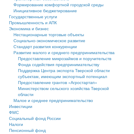
Формирование комфортной городской среды
Государственные услуги
Символика
муниципального округа Тверской области
Финансовое управление
Инициативное бюджетирование
Государственные услуги
Промышленность и АПК
Устав
Администрация Кашинского муниципального округа
Бюджет для граждан
Промышленность и АПК
Экономика и бизнес
Экономика и бизнес
Гостям округа
Тверской области
Имущество
Нестационарные торговые объекты
Социально-экономическое развитие
...
Туризм
Управление сельскими территориями
Выявление правообладателей ранее учтенных
Стандарт развития конкуренции
Развитие малого и среднего предпринимательства
Культура
Открытые данные
объектов недвижимости
Предоставление микрозаймов и поручительств
Фонда содействия предпринимательству
Образование
Работа с обращениями граждан
Имущественная поддержка субъектов малого и
Поддержка Центра экспорта Тверской области
субъектам, имеющим экспортный потенциал
Здравоохранение
Муниципальный контроль
среднего предпринимательства
Предоставление грантов «Агростартап»
Министерством сельского хозяйства Тверской
Социальная защита
Муниципальные услуги
Информационная поддержка субъектов малого и
области
Малое и среднее предпринимательство
Фотоальбом
Проекты административных регламентов
среднего предпринимательства
Инвестиции
ФМС
Антимонопольный комплаенс
Муниципальные программы
Социальный фонд России
Налоги
Противодействие коррупции
Контрольно-счетная палата
Пенсионный фонд