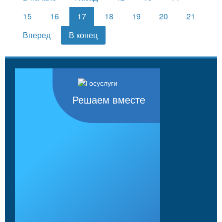
15
16
17
18
19
20
21
Вперед
В конец
Решаем вместе