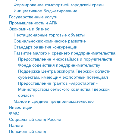
Формирование комфортной городской среды
Государственные услуги
Символика
муниципального округа Тверской области
Финансовое управление
Инициативное бюджетирование
Государственные услуги
Промышленность и АПК
Устав
Администрация Кашинского муниципального округа
Бюджет для граждан
Промышленность и АПК
Экономика и бизнес
Экономика и бизнес
Гостям округа
Тверской области
Имущество
Нестационарные торговые объекты
Социально-экономическое развитие
...
Туризм
Управление сельскими территориями
Выявление правообладателей ранее учтенных
Стандарт развития конкуренции
Развитие малого и среднего предпринимательства
Культура
Открытые данные
объектов недвижимости
Предоставление микрозаймов и поручительств
Фонда содействия предпринимательству
Образование
Работа с обращениями граждан
Имущественная поддержка субъектов малого и
Поддержка Центра экспорта Тверской области
субъектам, имеющим экспортный потенциал
Здравоохранение
Муниципальный контроль
среднего предпринимательства
Предоставление грантов «Агростартап»
Министерством сельского хозяйства Тверской
Социальная защита
Муниципальные услуги
Информационная поддержка субъектов малого и
области
Малое и среднее предпринимательство
Фотоальбом
Проекты административных регламентов
среднего предпринимательства
Инвестиции
ФМС
Антимонопольный комплаенс
Муниципальные программы
Социальный фонд России
Налоги
Противодействие коррупции
Контрольно-счетная палата
Пенсионный фонд