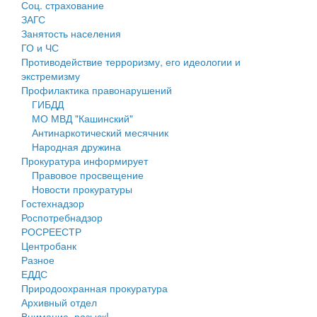
Соц. страхование
Персональные данные
ЗАГС
Занятость населения
Оценка регулирующего воздействия
ГО и ЧС
Противодействие терроризму, его идеологии и
Деятельность МУ
экстремизму
Профилактика правонарушений
Нормативы градостроительного проектирования
ГИБДД
МО МВД "Кашинский"
Правила землепользования и застройки
Антинаркотический месячник
Народная дружина
Генеральные планы
Прокуратура информирует
Правовое просвещение
Проекты планировки территории
Новости прокуратуры
Гостехнадзор
Собрание депутатов
Роспотребнадзор
РОСРЕЕСТР
Городское поселение
Центробанк
Разное
Сельские поселения
ЕДДС
Природоохранная прокуратура
Архивный отдел
Внимание, розыск!