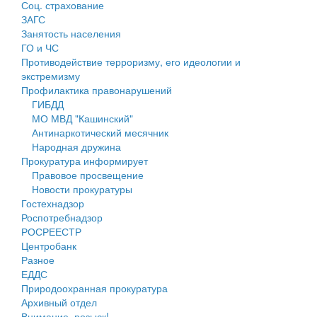
Соц. страхование
Персональные данные
ЗАГС
Занятость населения
Оценка регулирующего воздействия
ГО и ЧС
Противодействие терроризму, его идеологии и
Деятельность МУ
экстремизму
Профилактика правонарушений
Нормативы градостроительного проектирования
ГИБДД
МО МВД "Кашинский"
Правила землепользования и застройки
Антинаркотический месячник
Народная дружина
Генеральные планы
Прокуратура информирует
Правовое просвещение
Проекты планировки территории
Новости прокуратуры
Гостехнадзор
Собрание депутатов
Роспотребнадзор
РОСРЕЕСТР
Городское поселение
Центробанк
Разное
Сельские поселения
ЕДДС
Природоохранная прокуратура
Архивный отдел
Внимание, розыск!