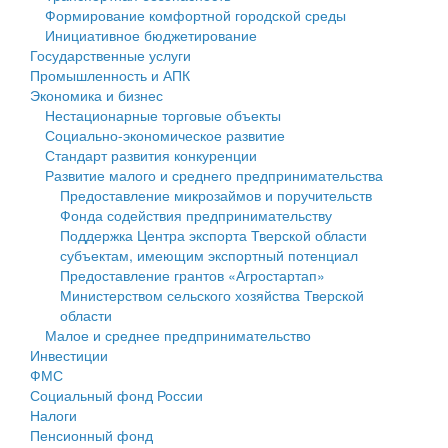
Формирование комфортной городской среды
Государственные услуги
Символика
муниципального округа Тверской области
Финансовое управление
Инициативное бюджетирование
Государственные услуги
Промышленность и АПК
Устав
Администрация Кашинского муниципального округа
Бюджет для граждан
Промышленность и АПК
Экономика и бизнес
Экономика и бизнес
Гостям округа
Тверской области
Имущество
Нестационарные торговые объекты
Социально-экономическое развитие
...
Туризм
Управление сельскими территориями
Выявление правообладателей ранее учтенных
Стандарт развития конкуренции
Развитие малого и среднего предпринимательства
Культура
Открытые данные
объектов недвижимости
Предоставление микрозаймов и поручительств
Фонда содействия предпринимательству
Образование
Работа с обращениями граждан
Имущественная поддержка субъектов малого и
Поддержка Центра экспорта Тверской области
субъектам, имеющим экспортный потенциал
Здравоохранение
Муниципальный контроль
среднего предпринимательства
Предоставление грантов «Агростартап»
Министерством сельского хозяйства Тверской
Социальная защита
Муниципальные услуги
Информационная поддержка субъектов малого и
области
Малое и среднее предпринимательство
Фотоальбом
Проекты административных регламентов
среднего предпринимательства
Инвестиции
ФМС
Антимонопольный комплаенс
Муниципальные программы
Социальный фонд России
Налоги
Противодействие коррупции
Контрольно-счетная палата
Пенсионный фонд