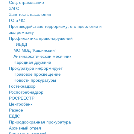
Соц. страхование
Персональные данные
ЗАГС
Занятость населения
Оценка регулирующего воздействия
ГО и ЧС
Противодействие терроризму, его идеологии и
Деятельность МУ
экстремизму
Профилактика правонарушений
Нормативы градостроительного проектирования
ГИБДД
МО МВД "Кашинский"
Правила землепользования и застройки
Антинаркотический месячник
Народная дружина
Генеральные планы
Прокуратура информирует
Правовое просвещение
Проекты планировки территории
Новости прокуратуры
Гостехнадзор
Собрание депутатов
Роспотребнадзор
РОСРЕЕСТР
Городское поселение
Центробанк
Разное
Сельские поселения
ЕДДС
Природоохранная прокуратура
Архивный отдел
Внимание, розыск!