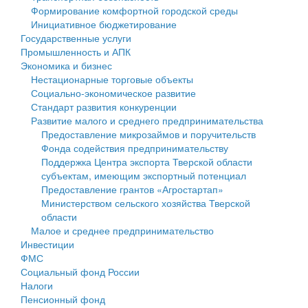
Формирование комфортной городской среды
Государственные услуги
Символика
муниципального округа Тверской области
Финансовое управление
Инициативное бюджетирование
Государственные услуги
Промышленность и АПК
Устав
Администрация Кашинского муниципального округа
Бюджет для граждан
Промышленность и АПК
Экономика и бизнес
Экономика и бизнес
Гостям округа
Тверской области
Имущество
Нестационарные торговые объекты
Социально-экономическое развитие
...
Туризм
Управление сельскими территориями
Выявление правообладателей ранее учтенных
Стандарт развития конкуренции
Развитие малого и среднего предпринимательства
Культура
Открытые данные
объектов недвижимости
Предоставление микрозаймов и поручительств
Фонда содействия предпринимательству
Образование
Работа с обращениями граждан
Имущественная поддержка субъектов малого и
Поддержка Центра экспорта Тверской области
субъектам, имеющим экспортный потенциал
Здравоохранение
Муниципальный контроль
среднего предпринимательства
Предоставление грантов «Агростартап»
Министерством сельского хозяйства Тверской
Социальная защита
Муниципальные услуги
Информационная поддержка субъектов малого и
области
Малое и среднее предпринимательство
Фотоальбом
Проекты административных регламентов
среднего предпринимательства
Инвестиции
ФМС
Антимонопольный комплаенс
Муниципальные программы
Социальный фонд России
Налоги
Противодействие коррупции
Контрольно-счетная палата
Пенсионный фонд