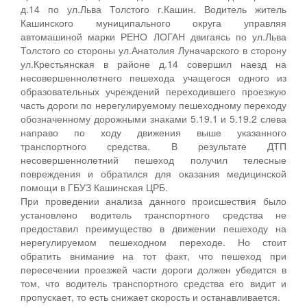
д.14 по ул.Льва Толстого г.Кашин. Водитель житель
Кашинского муниципального округа управляя
автомашиной марки РЕНО ЛОГАН двигаясь по ул.Льва
Толстого со стороны ул.Анатолия Луначарского в сторону
ул.Крестьянская в районе д.14 совершил наезд на
несовершеннолетнего пешехода учащегося одного из
образовательных учреждений переходившего проезжую
часть дороги по нерегулируемому пешеходному переходу
обозначенному дорожными знаками 5.19.1 и 5.19.2 слева
направо по ходу движения выше указанного
транспортного средства. В результате ДТП
несовершеннолетний пешеход получил телесные
повреждения и обратился для оказания медицинской
помощи в ГБУЗ Кашинская ЦРБ.
При проведении анализа данного происшествия было
установлено водитель транспортного средства не
предоставил преимущество в движении пешеходу на
нерегулируемом пешеходном переходе. Но стоит
обратить внимание на тот факт, что пешеход при
пересечении проезжей части дороги должен убедится в
том, что водитель транспортного средства его видит и
пропускает, то есть снижает скорость и останавливается.