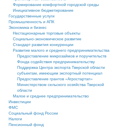
Формирование комфортной городской среды
Государственные услуги
Символика
муниципального округа Тверской области
Финансовое управление
Инициативное бюджетирование
Государственные услуги
Промышленность и АПК
Устав
Администрация Кашинского муниципального округа
Бюджет для граждан
Промышленность и АПК
Экономика и бизнес
Экономика и бизнес
Гостям округа
Тверской области
Имущество
Нестационарные торговые объекты
Социально-экономическое развитие
...
Туризм
Управление сельскими территориями
Выявление правообладателей ранее учтенных
Стандарт развития конкуренции
Развитие малого и среднего предпринимательства
Культура
Открытые данные
объектов недвижимости
Предоставление микрозаймов и поручительств
Фонда содействия предпринимательству
Образование
Работа с обращениями граждан
Имущественная поддержка субъектов малого и
Поддержка Центра экспорта Тверской области
субъектам, имеющим экспортный потенциал
Здравоохранение
Муниципальный контроль
среднего предпринимательства
Предоставление грантов «Агростартап»
Министерством сельского хозяйства Тверской
Социальная защита
Муниципальные услуги
Информационная поддержка субъектов малого и
области
Малое и среднее предпринимательство
Фотоальбом
Проекты административных регламентов
среднего предпринимательства
Инвестиции
ФМС
Антимонопольный комплаенс
Муниципальные программы
Социальный фонд России
Налоги
Противодействие коррупции
Контрольно-счетная палата
Пенсионный фонд