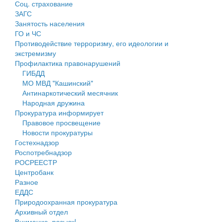
Соц. страхование
Персональные данные
ЗАГС
Занятость населения
Оценка регулирующего воздействия
ГО и ЧС
Противодействие терроризму, его идеологии и
Деятельность МУ
экстремизму
Профилактика правонарушений
Нормативы градостроительного проектирования
ГИБДД
МО МВД "Кашинский"
Правила землепользования и застройки
Антинаркотический месячник
Народная дружина
Генеральные планы
Прокуратура информирует
Правовое просвещение
Проекты планировки территории
Новости прокуратуры
Гостехнадзор
Собрание депутатов
Роспотребнадзор
РОСРЕЕСТР
Городское поселение
Центробанк
Разное
Сельские поселения
ЕДДС
Природоохранная прокуратура
Архивный отдел
Внимание, розыск!