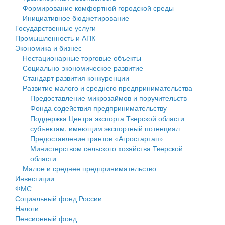
Формирование комфортной городской среды
Государственные услуги
Символика
муниципального округа Тверской области
Финансовое управление
Инициативное бюджетирование
Государственные услуги
Промышленность и АПК
Устав
Администрация Кашинского муниципального округа
Бюджет для граждан
Промышленность и АПК
Экономика и бизнес
Экономика и бизнес
Гостям округа
Тверской области
Имущество
Нестационарные торговые объекты
Социально-экономическое развитие
...
Туризм
Управление сельскими территориями
Выявление правообладателей ранее учтенных
Стандарт развития конкуренции
Развитие малого и среднего предпринимательства
Культура
Открытые данные
объектов недвижимости
Предоставление микрозаймов и поручительств
Фонда содействия предпринимательству
Образование
Работа с обращениями граждан
Имущественная поддержка субъектов малого и
Поддержка Центра экспорта Тверской области
субъектам, имеющим экспортный потенциал
Здравоохранение
Муниципальный контроль
среднего предпринимательства
Предоставление грантов «Агростартап»
Министерством сельского хозяйства Тверской
Социальная защита
Муниципальные услуги
Информационная поддержка субъектов малого и
области
Малое и среднее предпринимательство
Фотоальбом
Проекты административных регламентов
среднего предпринимательства
Инвестиции
ФМС
Антимонопольный комплаенс
Муниципальные программы
Социальный фонд России
Налоги
Противодействие коррупции
Контрольно-счетная палата
Пенсионный фонд