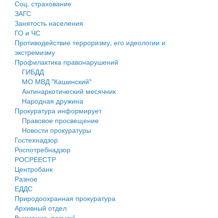
Соц. страхование
Персональные данные
ЗАГС
Занятость населения
Оценка регулирующего воздействия
ГО и ЧС
Противодействие терроризму, его идеологии и
Деятельность МУ
экстремизму
Профилактика правонарушений
Нормативы градостроительного проектирования
ГИБДД
МО МВД "Кашинский"
Правила землепользования и застройки
Антинаркотический месячник
Народная дружина
Генеральные планы
Прокуратура информирует
Правовое просвещение
Проекты планировки территории
Новости прокуратуры
Гостехнадзор
Собрание депутатов
Роспотребнадзор
РОСРЕЕСТР
Городское поселение
Центробанк
Разное
Сельские поселения
ЕДДС
Природоохранная прокуратура
Архивный отдел
Внимание, розыск!