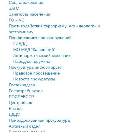
Соц. страхование
Персональные данные
ЗАГС
Занятость населения
Оценка регулирующего воздействия
ГО и ЧС
Противодействие терроризму, его идеологии и
Деятельность МУ
экстремизму
Профилактика правонарушений
Нормативы градостроительного проектирования
ГИБДД
МО МВД "Кашинский"
Правила землепользования и застройки
Антинаркотический месячник
Народная дружина
Генеральные планы
Прокуратура информирует
Правовое просвещение
Проекты планировки территории
Новости прокуратуры
Гостехнадзор
Собрание депутатов
Роспотребнадзор
РОСРЕЕСТР
Городское поселение
Центробанк
Разное
Сельские поселения
ЕДДС
Природоохранная прокуратура
Архивный отдел
Внимание, розыск!