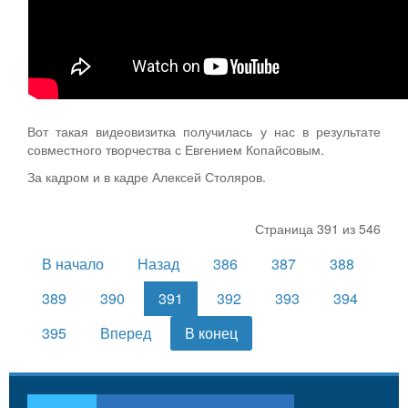
Вот такая видеовизитка получилась у нас в результате
совместного творчества с Евгением Копайсовым.
За кадром и в кадре Алексей Столяров.
Страница 391 из 546
В начало
Назад
386
387
388
389
390
391
392
393
394
395
Вперед
В конец