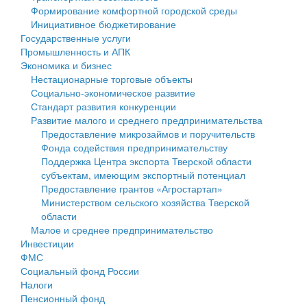
Формирование комфортной городской среды
Государственные услуги
Символика
муниципального округа Тверской области
Финансовое управление
Инициативное бюджетирование
Государственные услуги
Промышленность и АПК
Устав
Администрация Кашинского муниципального округа
Бюджет для граждан
Промышленность и АПК
Экономика и бизнес
Экономика и бизнес
Гостям округа
Тверской области
Имущество
Нестационарные торговые объекты
Социально-экономическое развитие
...
Туризм
Управление сельскими территориями
Выявление правообладателей ранее учтенных
Стандарт развития конкуренции
Развитие малого и среднего предпринимательства
Культура
Открытые данные
объектов недвижимости
Предоставление микрозаймов и поручительств
Фонда содействия предпринимательству
Образование
Работа с обращениями граждан
Имущественная поддержка субъектов малого и
Поддержка Центра экспорта Тверской области
субъектам, имеющим экспортный потенциал
Здравоохранение
Муниципальный контроль
среднего предпринимательства
Предоставление грантов «Агростартап»
Министерством сельского хозяйства Тверской
Социальная защита
Муниципальные услуги
Информационная поддержка субъектов малого и
области
Малое и среднее предпринимательство
Фотоальбом
Проекты административных регламентов
среднего предпринимательства
Инвестиции
ФМС
Антимонопольный комплаенс
Муниципальные программы
Социальный фонд России
Налоги
Противодействие коррупции
Контрольно-счетная палата
Пенсионный фонд