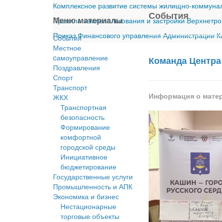
Комплексное развитие системы жилищно-коммуналь
События
Меню материалы
Правила землепользования и застройки Верхнетро
Приказ Финансового управления Администрации Ка
События
Местное
cамоуправление
Команда Центра
Поздравления
Спорт
Транспорт
Информация о мате
ЖКХ
Транспортная
безопасность
Формирование
комфортной
городской среды
Инициативное
бюджетирование
Государственные услуги
Промышленность и АПК
Экономика и бизнес
Нестационарные
торговые объекты