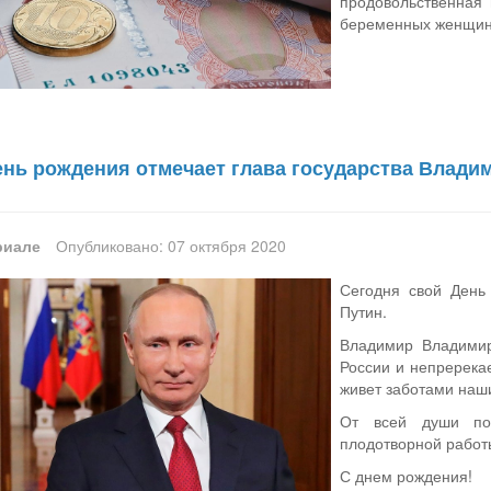
продовольственная
беременных женщин
ень рождения отмечает глава государства Влади
риале
Опубликовано: 07 октября 2020
Сегодня свой День
Путин.
Владимир Владимир
России и непререка
живет заботами наш
От всей души поз
плодотворной работы
С днем рождения!