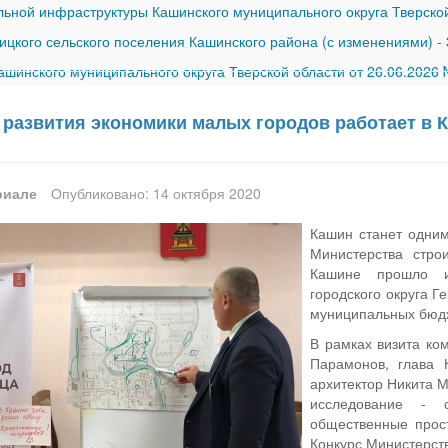
ной инфраструктуры Кашинского муниципального округа Тверской
ицкого сельского поселения Кашинского района (с изменениями)
-
шинского муниципального округа Тверской области от 26.06.2026
 развития экономики малых городов работает в 
риале
Опубликовано: 14 октября 2020
Кашин станет одним
Министерства стро
Кашине прошло и
городского округа 
муниципальных бюд
В рамках визита ко
Парамонов, глава 
архитектор Никита 
исследование - 
общественные прост
Конкурс Министерств