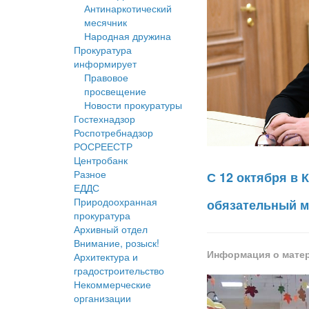
Антинаркотический
месячник
Народная дружина
Прокуратура
информирует
Правовое
просвещение
Новости прокуратуры
Гостехнадзор
Роспотребнадзор
РОСРЕЕСТР
Центробанк
Разное
С 12 октября в 
ЕДДС
Природоохранная
обязательный 
прокуратура
Архивный отдел
Внимание, розыск!
Информация о мате
Архитектура и
градостроительство
Некоммерческие
организации