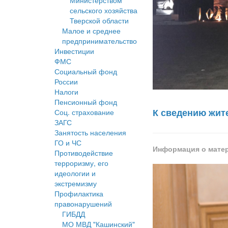
Министерством
сельского хозяйства
Тверской области
Малое и среднее
предпринимательство
Инвестиции
ФМС
Социальный фонд
России
Налоги
Пенсионный фонд
К сведению жит
Соц. страхование
ЗАГС
Занятость населения
ГО и ЧС
Информация о мате
Противодействие
терроризму, его
идеологии и
экстремизму
Профилактика
правонарушений
ГИБДД
МО МВД "Кашинский"