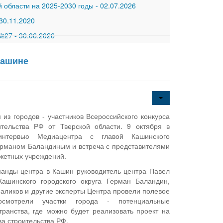
 области на 2025-2030 годы
-
02.07.2026
30.11.2020
 №27
-
30.06.2026
Кашине
 из городов - участников Всероссийского конкурса
ительства РФ от Тверской области. 9 октября в
нтервью Медиацентра с главой Кашинского
Германом Баландиным и встреча с представителями
жетных учреждений.
манды центра в Кашин руководитель центра Павел
Кашинского городского округа Герман Баландин,
Маликов и другие эксперты Центра провели полевое
осмотрели участки города - потенциальные
ранства, где можно будет реализовать проект на
а строительства РФ.