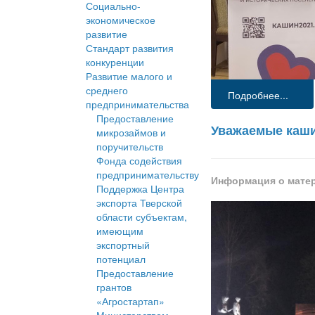
Социально-
экономическое
развитие
Стандарт развития
конкуренции
Развитие малого и
среднего
Подробнее...
предпринимательства
Предоставление
Уважаемые каш
микрозаймов и
поручительств
Фонда содействия
предпринимательству
Информация о мате
Поддержка Центра
экспорта Тверской
области субъектам,
имеющим
экспортный
потенциал
Предоставление
грантов
«Агростартап»