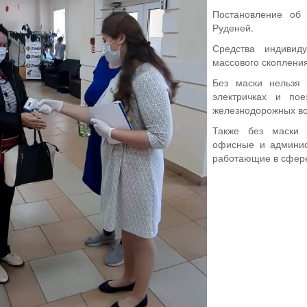
Постановление об
Руденей.
Средства индивид
массового скоплени
Без маски нельзя 
электричках и по
железнодорожных вок
Также без маски 
офисные и админис
работающие в сфере