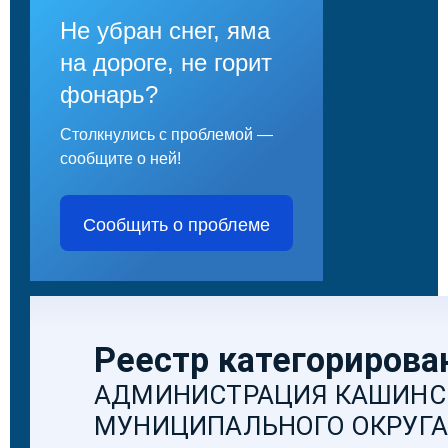
Не убран снег, яма
на дороге, не горит
фонарь?
Столкнулись с проблемой —
сообщите о ней!
Сообщить о проблеме