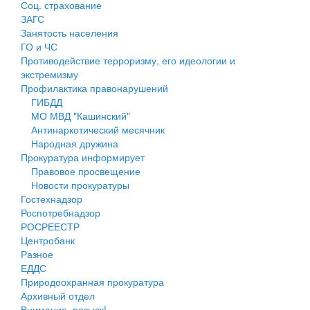
Соц. страхование
Персональные данные
ЗАГС
Занятость населения
Оценка регулирующего воздействия
ГО и ЧС
Противодействие терроризму, его идеологии и
Деятельность МУ
экстремизму
Профилактика правонарушений
Нормативы градостроительного проектирования
ГИБДД
МО МВД "Кашинский"
Правила землепользования и застройки
Антинаркотический месячник
Народная дружина
Генеральные планы
Прокуратура информирует
Правовое просвещение
Проекты планировки территории
Новости прокуратуры
Гостехнадзор
Собрание депутатов
Роспотребнадзор
РОСРЕЕСТР
Городское поселение
Центробанк
Разное
Сельские поселения
ЕДДС
Природоохранная прокуратура
Архивный отдел
Внимание, розыск!