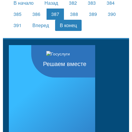
В начало
Назад
382
383
384
385
386
387
388
389
390
391
Вперед
В конец
Решаем вместе