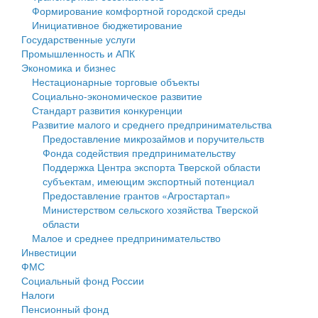
Формирование комфортной городской среды
Государственные услуги
Символика
муниципального округа Тверской области
Финансовое управление
Инициативное бюджетирование
Государственные услуги
Промышленность и АПК
Устав
Администрация Кашинского муниципального округа
Бюджет для граждан
Промышленность и АПК
Экономика и бизнес
Экономика и бизнес
Гостям округа
Тверской области
Имущество
Нестационарные торговые объекты
Социально-экономическое развитие
...
Туризм
Управление сельскими территориями
Выявление правообладателей ранее учтенных
Стандарт развития конкуренции
Развитие малого и среднего предпринимательства
Культура
Открытые данные
объектов недвижимости
Предоставление микрозаймов и поручительств
Фонда содействия предпринимательству
Образование
Работа с обращениями граждан
Имущественная поддержка субъектов малого и
Поддержка Центра экспорта Тверской области
субъектам, имеющим экспортный потенциал
Здравоохранение
Муниципальный контроль
среднего предпринимательства
Предоставление грантов «Агростартап»
Министерством сельского хозяйства Тверской
Социальная защита
Муниципальные услуги
Информационная поддержка субъектов малого и
области
Малое и среднее предпринимательство
Фотоальбом
Проекты административных регламентов
среднего предпринимательства
Инвестиции
ФМС
Антимонопольный комплаенс
Муниципальные программы
Социальный фонд России
Налоги
Противодействие коррупции
Контрольно-счетная палата
Пенсионный фонд