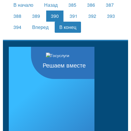
В начало
Назад
385
386
387
388
389
390
391
392
393
394
Вперед
В конец
Решаем вместе