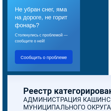
Не убран снег, яма
на дороге, не горит
фонарь?
Столкнулись с проблемой —
сообщите о ней!
Сообщить о проблеме