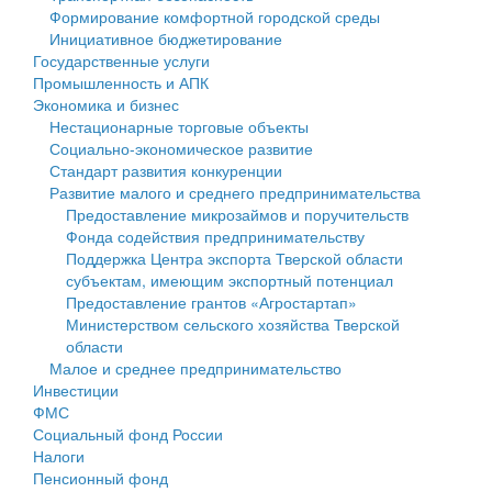
Формирование комфортной городской среды
Государственные услуги
Символика
муниципального округа Тверской области
Финансовое управление
Инициативное бюджетирование
Государственные услуги
Промышленность и АПК
Устав
Администрация Кашинского муниципального округа
Бюджет для граждан
Промышленность и АПК
Экономика и бизнес
Экономика и бизнес
Гостям округа
Тверской области
Имущество
Нестационарные торговые объекты
Социально-экономическое развитие
...
Туризм
Управление сельскими территориями
Выявление правообладателей ранее учтенных
Стандарт развития конкуренции
Развитие малого и среднего предпринимательства
Культура
Открытые данные
объектов недвижимости
Предоставление микрозаймов и поручительств
Фонда содействия предпринимательству
Образование
Работа с обращениями граждан
Имущественная поддержка субъектов малого и
Поддержка Центра экспорта Тверской области
субъектам, имеющим экспортный потенциал
Здравоохранение
Муниципальный контроль
среднего предпринимательства
Предоставление грантов «Агростартап»
Министерством сельского хозяйства Тверской
Социальная защита
Муниципальные услуги
Информационная поддержка субъектов малого и
области
Малое и среднее предпринимательство
Фотоальбом
Проекты административных регламентов
среднего предпринимательства
Инвестиции
ФМС
Антимонопольный комплаенс
Муниципальные программы
Социальный фонд России
Налоги
Противодействие коррупции
Контрольно-счетная палата
Пенсионный фонд