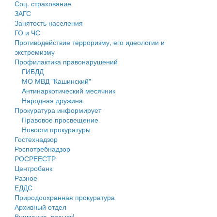
Соц. страхование
Персональные данные
ЗАГС
Занятость населения
Оценка регулирующего воздействия
ГО и ЧС
Противодействие терроризму, его идеологии и
Деятельность МУ
экстремизму
Профилактика правонарушений
Нормативы градостроительного проектирования
ГИБДД
МО МВД "Кашинский"
Правила землепользования и застройки
Антинаркотический месячник
Народная дружина
Генеральные планы
Прокуратура информирует
Правовое просвещение
Проекты планировки территории
Новости прокуратуры
Гостехнадзор
Собрание депутатов
Роспотребнадзор
РОСРЕЕСТР
Городское поселение
Центробанк
Разное
Сельские поселения
ЕДДС
Природоохранная прокуратура
Архивный отдел
Внимание, розыск!