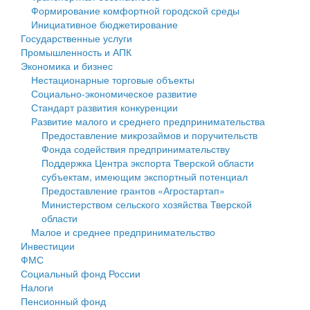
Формирование комфортной городской среды
Государственные услуги
Символика
муниципального округа Тверской области
Финансовое управление
Инициативное бюджетирование
Государственные услуги
Промышленность и АПК
Устав
Администрация Кашинского муниципального округа
Бюджет для граждан
Промышленность и АПК
Экономика и бизнес
Экономика и бизнес
Гостям округа
Тверской области
Имущество
Нестационарные торговые объекты
Социально-экономическое развитие
...
Туризм
Управление сельскими территориями
Выявление правообладателей ранее учтенных
Стандарт развития конкуренции
Развитие малого и среднего предпринимательства
Культура
Открытые данные
объектов недвижимости
Предоставление микрозаймов и поручительств
Фонда содействия предпринимательству
Образование
Работа с обращениями граждан
Имущественная поддержка субъектов малого и
Поддержка Центра экспорта Тверской области
субъектам, имеющим экспортный потенциал
Здравоохранение
Муниципальный контроль
среднего предпринимательства
Предоставление грантов «Агростартап»
Министерством сельского хозяйства Тверской
Социальная защита
Муниципальные услуги
Информационная поддержка субъектов малого и
области
Малое и среднее предпринимательство
Фотоальбом
Проекты административных регламентов
среднего предпринимательства
Инвестиции
ФМС
Антимонопольный комплаенс
Муниципальные программы
Социальный фонд России
Налоги
Противодействие коррупции
Контрольно-счетная палата
Пенсионный фонд