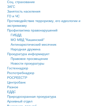
Соц. страхование
Персональные данные
ЗАГС
Занятость населения
Оценка регулирующего воздействия
ГО и ЧС
Противодействие терроризму, его идеологии и
Деятельность МУ
экстремизму
Профилактика правонарушений
Нормативы градостроительного проектирования
ГИБДД
МО МВД "Кашинский"
Правила землепользования и застройки
Антинаркотический месячник
Народная дружина
Генеральные планы
Прокуратура информирует
Правовое просвещение
Проекты планировки территории
Новости прокуратуры
Гостехнадзор
Собрание депутатов
Роспотребнадзор
РОСРЕЕСТР
Городское поселение
Центробанк
Разное
Сельские поселения
ЕДДС
Природоохранная прокуратура
Архивный отдел
Внимание, розыск!