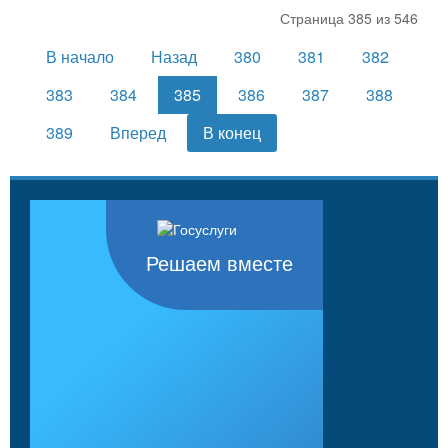
Страница 385 из 546
В начало
Назад
380
381
382
383
384
385
386
387
388
389
Вперед
В конец
Решаем вместе