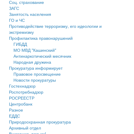
Соц. страхование
Персональные данные
ЗАГС
Занятость населения
Оценка регулирующего воздействия
ГО и ЧС
Противодействие терроризму, его идеологии и
Деятельность МУ
экстремизму
Профилактика правонарушений
Нормативы градостроительного проектирования
ГИБДД
МО МВД "Кашинский"
Правила землепользования и застройки
Антинаркотический месячник
Народная дружина
Генеральные планы
Прокуратура информирует
Правовое просвещение
Проекты планировки территории
Новости прокуратуры
Гостехнадзор
Собрание депутатов
Роспотребнадзор
РОСРЕЕСТР
Городское поселение
Центробанк
Разное
Сельские поселения
ЕДДС
Природоохранная прокуратура
Архивный отдел
Внимание, розыск!