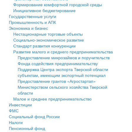
Формирование комфортной городской среды
Государственные услуги
Символика
муниципального округа Тверской области
Финансовое управление
Инициативное бюджетирование
Государственные услуги
Промышленность и АПК
Устав
Администрация Кашинского муниципального округа
Бюджет для граждан
Промышленность и АПК
Экономика и бизнес
Экономика и бизнес
Гостям округа
Тверской области
Имущество
Нестационарные торговые объекты
Социально-экономическое развитие
...
Туризм
Управление сельскими территориями
Выявление правообладателей ранее учтенных
Стандарт развития конкуренции
Развитие малого и среднего предпринимательства
Культура
Открытые данные
объектов недвижимости
Предоставление микрозаймов и поручительств
Фонда содействия предпринимательству
Образование
Работа с обращениями граждан
Имущественная поддержка субъектов малого и
Поддержка Центра экспорта Тверской области
субъектам, имеющим экспортный потенциал
Здравоохранение
Муниципальный контроль
среднего предпринимательства
Предоставление грантов «Агростартап»
Министерством сельского хозяйства Тверской
Социальная защита
Муниципальные услуги
Информационная поддержка субъектов малого и
области
Малое и среднее предпринимательство
Фотоальбом
Проекты административных регламентов
среднего предпринимательства
Инвестиции
ФМС
Антимонопольный комплаенс
Муниципальные программы
Социальный фонд России
Налоги
Противодействие коррупции
Контрольно-счетная палата
Пенсионный фонд