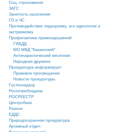
Соц. страхование
Персональные данные
ЗАГС
Занятость населения
Оценка регулирующего воздействия
ГО и ЧС
Противодействие терроризму, его идеологии и
Деятельность МУ
экстремизму
Профилактика правонарушений
Нормативы градостроительного проектирования
ГИБДД
МО МВД "Кашинский"
Правила землепользования и застройки
Антинаркотический месячник
Народная дружина
Генеральные планы
Прокуратура информирует
Правовое просвещение
Проекты планировки территории
Новости прокуратуры
Гостехнадзор
Собрание депутатов
Роспотребнадзор
РОСРЕЕСТР
Городское поселение
Центробанк
Разное
Сельские поселения
ЕДДС
Природоохранная прокуратура
Архивный отдел
Внимание, розыск!