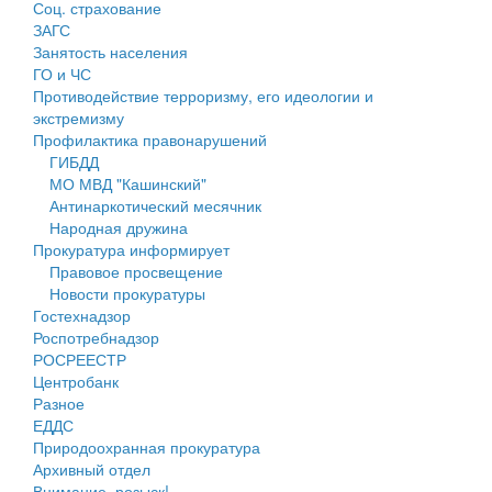
Соц. страхование
Персональные данные
ЗАГС
Занятость населения
Оценка регулирующего воздействия
ГО и ЧС
Противодействие терроризму, его идеологии и
Деятельность МУ
экстремизму
Профилактика правонарушений
Нормативы градостроительного проектирования
ГИБДД
МО МВД "Кашинский"
Правила землепользования и застройки
Антинаркотический месячник
Народная дружина
Генеральные планы
Прокуратура информирует
Правовое просвещение
Проекты планировки территории
Новости прокуратуры
Гостехнадзор
Собрание депутатов
Роспотребнадзор
РОСРЕЕСТР
Городское поселение
Центробанк
Разное
Сельские поселения
ЕДДС
Природоохранная прокуратура
Архивный отдел
Внимание, розыск!