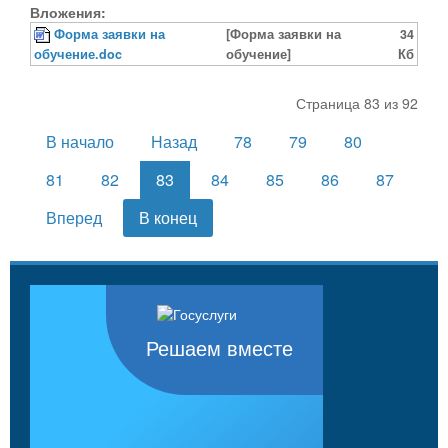
Вложения:
Форма заявки на
[Форма заявки на
34
обучение.doc
обучение]
Кб
Страница 83 из 92
В начало
Назад
78
79
80
81
82
83
84
85
86
87
Вперед
В конец
Решаем вместе