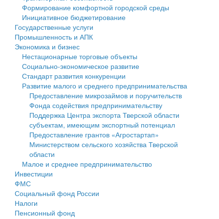
Формирование комфортной городской среды
Государственные услуги
Символика
муниципального округа Тверской области
Финансовое управление
Инициативное бюджетирование
Государственные услуги
Промышленность и АПК
Устав
Администрация Кашинского муниципального округа
Бюджет для граждан
Промышленность и АПК
Экономика и бизнес
Экономика и бизнес
Гостям округа
Тверской области
Имущество
Нестационарные торговые объекты
Социально-экономическое развитие
...
Туризм
Управление сельскими территориями
Выявление правообладателей ранее учтенных
Стандарт развития конкуренции
Развитие малого и среднего предпринимательства
Культура
Открытые данные
объектов недвижимости
Предоставление микрозаймов и поручительств
Фонда содействия предпринимательству
Образование
Работа с обращениями граждан
Имущественная поддержка субъектов малого и
Поддержка Центра экспорта Тверской области
субъектам, имеющим экспортный потенциал
Здравоохранение
Муниципальный контроль
среднего предпринимательства
Предоставление грантов «Агростартап»
Министерством сельского хозяйства Тверской
Социальная защита
Муниципальные услуги
Информационная поддержка субъектов малого и
области
Малое и среднее предпринимательство
Фотоальбом
Проекты административных регламентов
среднего предпринимательства
Инвестиции
ФМС
Антимонопольный комплаенс
Муниципальные программы
Социальный фонд России
Налоги
Противодействие коррупции
Контрольно-счетная палата
Пенсионный фонд