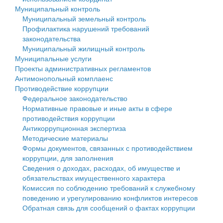
Муниципальный контроль
Персональные данные
Муниципальный земельный контроль
Профилактика нарушений требований
Оценка регулирующего воздействия
законодательства
Муниципальный жилищный контроль
Деятельность МУ
Муниципальные услуги
Проекты административных регламентов
Нормативы градостроительного проектирования
Антимонопольный комплаенс
Противодействие коррупции
Правила землепользования и застройки
Федеральное законодательство
Нормативные правовые и иные акты в сфере
Генеральные планы
противодействия коррупции
Антикоррупционная экспертиза
Проекты планировки территории
Методические материалы
Формы документов, связанных с противодействием
Собрание депутатов
коррупции, для заполнения
Сведения о доходах, расходах, об имуществе и
Городское поселение
обязательствах имущественного характера
Комиссия по соблюдению требований к служебному
Сельские поселения
поведению и урегулированию конфликтов интересов
Обратная связь для сообщений о фактах коррупции