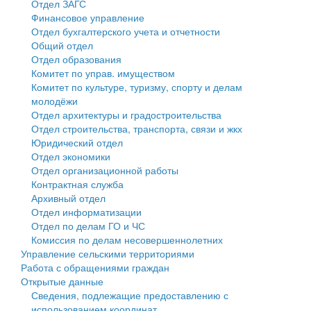
Отдел ЗАГС
Финансовое управление
Государственные услуги
Символика
муниципального округа Тверской области
Финансовое управление
Отдел бухгалтерского учета и отчетности
Общий отдел
Промышленность и АПК
Устав
Администрация Кашинского муниципального округа
Бюджет для граждан
Отдел образования
Комитет по управ. имуществом
Экономика и бизнес
Гостям округа
Тверской области
Имущество
Комитет по культуре, туризму, спорту и делам
молодёжи
...
Туризм
Управление сельскими территориями
Выявление правообладателей ранее учтенных
Отдел архитектуры и градостроительства
Отдел строительства, транспорта, связи и жкх
Культура
Открытые данные
объектов недвижимости
Юридический отдел
Отдел экономики
Образование
Работа с обращениями граждан
Имущественная поддержка субъектов малого и
Отдел организационной работы
Контрактная служба
Здравоохранение
Муниципальный контроль
среднего предпринимательства
Архивный отдел
Отдел информатизации
Социальная защита
Муниципальные услуги
Информационная поддержка субъектов малого и
Отдел по делам ГО и ЧС
Комиссия по делам несовершеннолетних
Фотоальбом
Проекты административных регламентов
среднего предпринимательства
Управление сельскими территориями
Работа с обращениями граждан
Антимонопольный комплаенс
Муниципальные программы
Открытые данные
Сведения, подлежащие предоставлению с
Противодействие коррупции
Контрольно-счетная палата
использованием координат