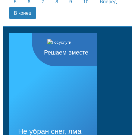
5
6
7
8
9
10
Вперед
В конец
Решаем вместе
Не убран снег, яма