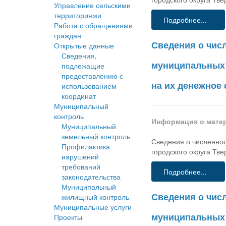
Управление сельскими
территориями
Подробнее...
Работа с обращениями
граждан
Сведения о чис
Открытые данные
Сведения,
муниципальных 
подлежащие
предоставлению с
на их денежное с
использованием
координат
Муниципальный
контроль
Информация о мате
Муниципальный
земельный контроль
Сведения о численно
Профилактика
городского округа Тве
нарушений
требований
Подробнее...
законодательства
Муниципальный
Сведения о чис
жилищный контроль
Муниципальные услуги
муниципальных 
Проекты