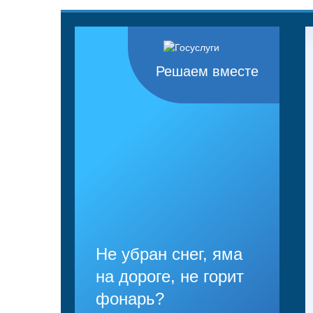
Решаем вместе
Не убран снег, яма
на дороге, не горит
фонарь?