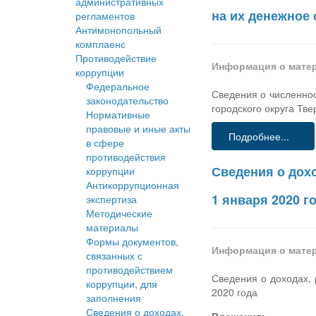
административных
на их денежное 
регламентов
Антимонопольный
комплаенс
Противодействие
Информация о мате
коррупции
Федеральное
Сведения о численно
законодательство
городского округа Тве
Нормативные
правовые и иные акты
Подробнее...
в сфере
противодействия
Сведения о дохо
коррупции
Антикоррупционная
1 января 2020 г
экспертиза
Методические
материалы
Формы документов,
Информация о мате
связанных с
противодействием
Сведения о доходах, 
коррупции, для
2020 года
заполнения
Сведения о доходах,