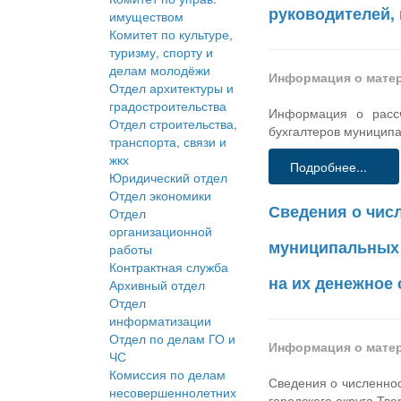
руководителей, 
имуществом
Комитет по культуре,
туризму, спорту и
делам молодёжи
Информация о мате
Отдел архитектуры и
градостроительства
Информация о рассч
Отдел строительства,
бухгалтеров муниципа
транспорта, связи и
жкх
Подробнее...
Юридический отдел
Отдел экономики
Сведения о чис
Отдел
организационной
муниципальных 
работы
Контрактная служба
на их денежное 
Архивный отдел
Отдел
информатизации
Отдел по делам ГО и
Информация о мате
ЧС
Комиссия по делам
Сведения о численно
несовершеннолетних
городского округа Тве