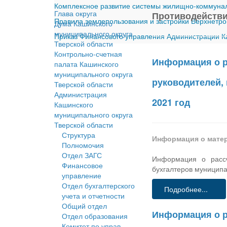
Комплексное развитие системы жилищно-коммуналь
Глава округа
Противодействи
Правила землепользования и застройки Верхнетро
Дума Кашинского
муниципального округа
Приказ Финансового управления Администрации Ка
Тверской области
Контрольно-счетная
Информация о р
палата Кашинского
муниципального округа
руководителей,
Тверской области
Администрация
2021 год
Кашинского
муниципального округа
Тверской области
Структура
Информация о мате
Полномочия
Отдел ЗАГС
Информация о рассч
Финансовое
бухгалтеров муниципа
управление
Отдел бухгалтерского
Подробнее...
учета и отчетности
Общий отдел
Информация о р
Отдел образования
Комитет по управ.