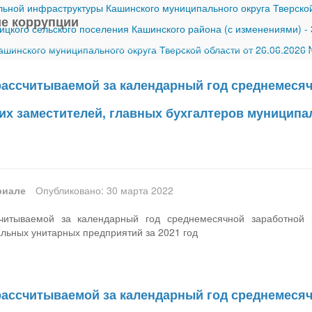
ной инфраструктуры Кашинского муниципального округа Тверской
е коррупции
ицкого сельского поселения Кашинского района (с изменениями)
-
шинского муниципального округа Тверской области от 26.06.2026
ассчитываемой за календарный год среднемесяч
 их заместителей, главных бухгалтеров муницип
риале
Опубликовано: 30 марта 2022
итываемой за календарный год среднемесячной заработной пл
льных унитарных предприятий за 2021 год
ассчитываемой за календарный год среднемесяч