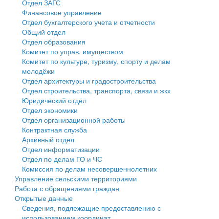
Отдел ЗАГС
Финансовое управление
Государственные услуги
Символика
муниципального округа Тверской области
Финансовое управление
Отдел бухгалтерского учета и отчетности
Общий отдел
Промышленность и АПК
Устав
Администрация Кашинского муниципального округа
Бюджет для граждан
Отдел образования
Комитет по управ. имуществом
Экономика и бизнес
Гостям округа
Тверской области
Имущество
Комитет по культуре, туризму, спорту и делам
молодёжи
...
Туризм
Управление сельскими территориями
Выявление правообладателей ранее учтенных
Отдел архитектуры и градостроительства
Отдел строительства, транспорта, связи и жкх
Культура
Открытые данные
объектов недвижимости
Юридический отдел
Отдел экономики
Образование
Работа с обращениями граждан
Имущественная поддержка субъектов малого и
Отдел организационной работы
Контрактная служба
Здравоохранение
Муниципальный контроль
среднего предпринимательства
Архивный отдел
Отдел информатизации
Социальная защита
Муниципальные услуги
Информационная поддержка субъектов малого и
Отдел по делам ГО и ЧС
Комиссия по делам несовершеннолетних
Фотоальбом
Проекты административных регламентов
среднего предпринимательства
Управление сельскими территориями
Работа с обращениями граждан
Антимонопольный комплаенс
Муниципальные программы
Открытые данные
Сведения, подлежащие предоставлению с
Противодействие коррупции
Контрольно-счетная палата
использованием координат