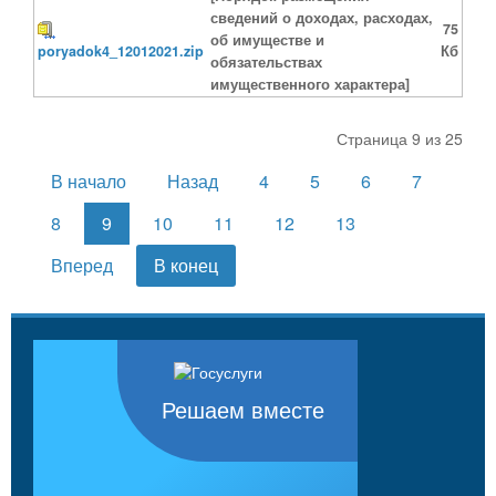
сведений о доходах, расходах,
75
об имуществе и
poryadok4_12012021.zip
Кб
обязательствах
имущественного характера]
Страница 9 из 25
В начало
Назад
4
5
6
7
8
9
10
11
12
13
Вперед
В конец
Решаем вместе