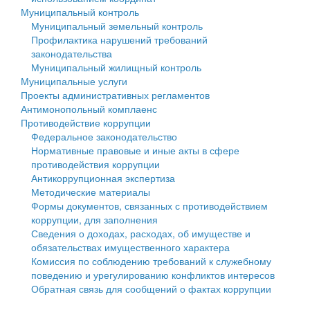
Муниципальный контроль
Персональные данные
Муниципальный земельный контроль
Профилактика нарушений требований
Оценка регулирующего воздействия
законодательства
Муниципальный жилищный контроль
Деятельность МУ
Муниципальные услуги
Проекты административных регламентов
Нормативы градостроительного проектирования
Антимонопольный комплаенс
Противодействие коррупции
Правила землепользования и застройки
Федеральное законодательство
Нормативные правовые и иные акты в сфере
Генеральные планы
противодействия коррупции
Антикоррупционная экспертиза
Проекты планировки территории
Методические материалы
Формы документов, связанных с противодействием
Собрание депутатов
коррупции, для заполнения
Сведения о доходах, расходах, об имуществе и
Городское поселение
обязательствах имущественного характера
Комиссия по соблюдению требований к служебному
Сельские поселения
поведению и урегулированию конфликтов интересов
Обратная связь для сообщений о фактах коррупции