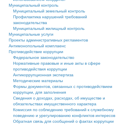
Муниципальный контроль
Персональные данные
Муниципальный земельный контроль
Профилактика нарушений требований
Оценка регулирующего воздействия
законодательства
Муниципальный жилищный контроль
Деятельность МУ
Муниципальные услуги
Проекты административных регламентов
Нормативы градостроительного проектирования
Антимонопольный комплаенс
Противодействие коррупции
Правила землепользования и застройки
Федеральное законодательство
Нормативные правовые и иные акты в сфере
Генеральные планы
противодействия коррупции
Антикоррупционная экспертиза
Проекты планировки территории
Методические материалы
Формы документов, связанных с противодействием
Собрание депутатов
коррупции, для заполнения
Сведения о доходах, расходах, об имуществе и
Городское поселение
обязательствах имущественного характера
Комиссия по соблюдению требований к служебному
Сельские поселения
поведению и урегулированию конфликтов интересов
Обратная связь для сообщений о фактах коррупции