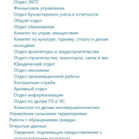
Отдел ЗАГС
Финансовое управление
Государственные услуги
Символика
муниципального округа Тверской области
Финансовое управление
Отдел бухгалтерского учета и отчетности
Общий отдел
Промышленность и АПК
Устав
Администрация Кашинского муниципального округа
Бюджет для граждан
Отдел образования
Комитет по управ. имуществом
Экономика и бизнес
Гостям округа
Тверской области
Имущество
Комитет по культуре, туризму, спорту и делам
молодёжи
...
Туризм
Управление сельскими территориями
Выявление правообладателей ранее учтенных
Отдел архитектуры и градостроительства
Отдел строительства, транспорта, связи и жкх
Культура
Открытые данные
объектов недвижимости
Юридический отдел
Отдел экономики
Образование
Работа с обращениями граждан
Имущественная поддержка субъектов малого и
Отдел организационной работы
Контрактная служба
Здравоохранение
Муниципальный контроль
среднего предпринимательства
Архивный отдел
Отдел информатизации
Социальная защита
Муниципальные услуги
Информационная поддержка субъектов малого и
Отдел по делам ГО и ЧС
Комиссия по делам несовершеннолетних
Фотоальбом
Проекты административных регламентов
среднего предпринимательства
Управление сельскими территориями
Работа с обращениями граждан
Антимонопольный комплаенс
Муниципальные программы
Открытые данные
Сведения, подлежащие предоставлению с
Противодействие коррупции
Контрольно-счетная палата
использованием координат