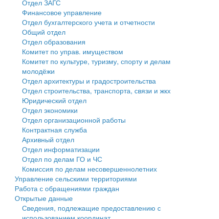
Отдел ЗАГС
Финансовое управление
Государственные услуги
Символика
муниципального округа Тверской области
Финансовое управление
Отдел бухгалтерского учета и отчетности
Общий отдел
Промышленность и АПК
Устав
Администрация Кашинского муниципального округа
Бюджет для граждан
Отдел образования
Комитет по управ. имуществом
Экономика и бизнес
Гостям округа
Тверской области
Имущество
Комитет по культуре, туризму, спорту и делам
молодёжи
...
Туризм
Управление сельскими территориями
Выявление правообладателей ранее учтенных
Отдел архитектуры и градостроительства
Отдел строительства, транспорта, связи и жкх
Культура
Открытые данные
объектов недвижимости
Юридический отдел
Отдел экономики
Образование
Работа с обращениями граждан
Имущественная поддержка субъектов малого и
Отдел организационной работы
Контрактная служба
Здравоохранение
Муниципальный контроль
среднего предпринимательства
Архивный отдел
Отдел информатизации
Социальная защита
Муниципальные услуги
Информационная поддержка субъектов малого и
Отдел по делам ГО и ЧС
Комиссия по делам несовершеннолетних
Фотоальбом
Проекты административных регламентов
среднего предпринимательства
Управление сельскими территориями
Работа с обращениями граждан
Антимонопольный комплаенс
Муниципальные программы
Открытые данные
Сведения, подлежащие предоставлению с
Противодействие коррупции
Контрольно-счетная палата
использованием координат