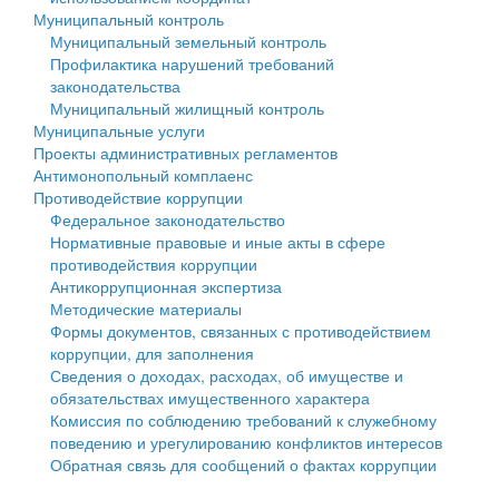
Муниципальный контроль
Персональные данные
Муниципальный земельный контроль
Профилактика нарушений требований
Оценка регулирующего воздействия
законодательства
Муниципальный жилищный контроль
Деятельность МУ
Муниципальные услуги
Проекты административных регламентов
Нормативы градостроительного проектирования
Антимонопольный комплаенс
Противодействие коррупции
Правила землепользования и застройки
Федеральное законодательство
Нормативные правовые и иные акты в сфере
Генеральные планы
противодействия коррупции
Антикоррупционная экспертиза
Проекты планировки территории
Методические материалы
Формы документов, связанных с противодействием
Собрание депутатов
коррупции, для заполнения
Сведения о доходах, расходах, об имуществе и
Городское поселение
обязательствах имущественного характера
Комиссия по соблюдению требований к служебному
Сельские поселения
поведению и урегулированию конфликтов интересов
Обратная связь для сообщений о фактах коррупции