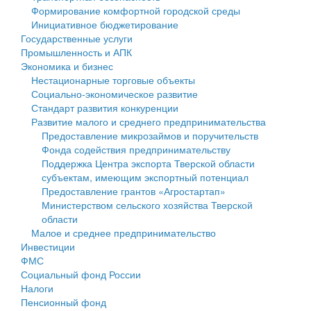
Формирование комфортной городской среды
Государственные услуги
Символика
муниципального округа Тверской области
Финансовое управление
Инициативное бюджетирование
Государственные услуги
Промышленность и АПК
Устав
Администрация Кашинского муниципального округа
Бюджет для граждан
Промышленность и АПК
Экономика и бизнес
Экономика и бизнес
Гостям округа
Тверской области
Имущество
Нестационарные торговые объекты
Социально-экономическое развитие
...
Туризм
Управление сельскими территориями
Выявление правообладателей ранее учтенных
Стандарт развития конкуренции
Развитие малого и среднего предпринимательства
Культура
Открытые данные
объектов недвижимости
Предоставление микрозаймов и поручительств
Фонда содействия предпринимательству
Образование
Работа с обращениями граждан
Имущественная поддержка субъектов малого и
Поддержка Центра экспорта Тверской области
субъектам, имеющим экспортный потенциал
Здравоохранение
Муниципальный контроль
среднего предпринимательства
Предоставление грантов «Агростартап»
Министерством сельского хозяйства Тверской
Социальная защита
Муниципальные услуги
Информационная поддержка субъектов малого и
области
Малое и среднее предпринимательство
Фотоальбом
Проекты административных регламентов
среднего предпринимательства
Инвестиции
ФМС
Антимонопольный комплаенс
Муниципальные программы
Социальный фонд России
Налоги
Противодействие коррупции
Контрольно-счетная палата
Пенсионный фонд