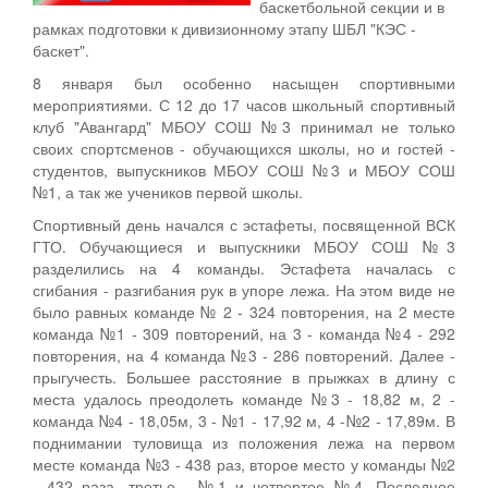
баскетбольной секции и в
рамках подготовки к дивизионному этапу ШБЛ "КЭС -
баскет".
8 января был особенно насыщен спортивными
мероприятиями. С 12 до 17 часов школьный спортивный
клуб "Авангард" МБОУ СОШ №3 принимал не только
своих спортсменов - обучающихся школы, но и гостей -
студентов, выпускников МБОУ СОШ №3 и МБОУ СОШ
№1, а так же учеников первой школы.
Спортивный день начался с эстафеты, посвященной ВСК
ГТО. Обучающиеся и выпускники МБОУ СОШ №3
разделились на 4 команды. Эстафета началась с
сгибания - разгибания рук в упоре лежа. На этом виде не
было равных команде № 2 - 324 повторения, на 2 месте
команда №1 - 309 повторений, на 3 - команда №4 - 292
повторения, на 4 команда №3 - 286 повторений. Далее -
прыгучесть. Большее расстояние в прыжках в длину с
места удалось преодолеть команде №3 - 18,82 м, 2 -
команда №4 - 18,05м, 3 - №1 - 17,92 м, 4 -№2 - 17,89м. В
поднимании туловища из положения лежа на первом
месте команда №3 - 438 раз, второе место у команды №2
- 432 раза, третье - №1 и четвертое №4. Последнее