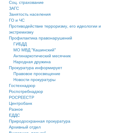
Соц. страхование
Персональные данные
ЗАГС
Занятость населения
Оценка регулирующего воздействия
ГО и ЧС
Противодействие терроризму, его идеологии и
Деятельность МУ
экстремизму
Профилактика правонарушений
Нормативы градостроительного проектирования
ГИБДД
МО МВД "Кашинский"
Правила землепользования и застройки
Антинаркотический месячник
Народная дружина
Генеральные планы
Прокуратура информирует
Правовое просвещение
Проекты планировки территории
Новости прокуратуры
Гостехнадзор
Собрание депутатов
Роспотребнадзор
РОСРЕЕСТР
Городское поселение
Центробанк
Разное
Сельские поселения
ЕДДС
Природоохранная прокуратура
Архивный отдел
Внимание, розыск!