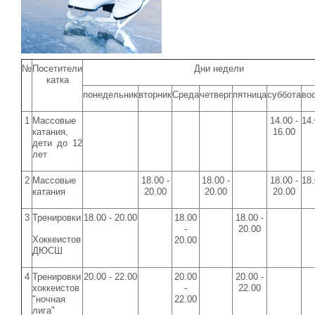
№
Посетители
Дни недели
катка
понедельник
вторник
Среда
четверг
пятница
суббота
во
1
Массовые
14.00 -
14.
катания,
16.00
дети до 12
лет
2
Массовые
18.00 -
18.00 -
18.00 -
18.
катания
20.00
20.00
20.00
3
Тренировки
18.00 - 20.00
18.00
18.00 -
-
20.00
Хоккеистов
20.00
ДЮСШ
4
Тренировки
20.00 - 22.00
20.00
20.00 -
хоккеистов
-
22.00
"ночная
22.00
лига"