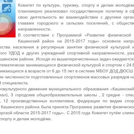
Комитет по культуре, туризму, спорту и делам молодё
планомерно реализовал государственную политику в сф
свою деятельность во взаимодействии с другими орга
главами городского и сельских поселений, с обществ
направленности.
В соответствии с Программой «Развитие физической 
Кашинский район на 2015-2017 годы» основное напра
ества населения в регулярные занятия физической культурой и
ого УДОД и других учреждений спортивной направленности, раз
Кашинском районе. Исходя из вышеперечисленных задач ожидаются
стематически занимающихся физической культурой и спортом с 24.
нимающихся в возрасте от 6 до 15 лет в системе МБОУ ДОД ДЮСШ
ие численности подготовленных спортсменов массовых разрядов н
3 специалиста.
изкультурного движения муниципального образования «Кашинск
иал), 3 городские общеобразовательные школы , 2 средне - спе
, 12 производственных коллективов, федерации по видам спорт
 Кашинского района была принята Программа развития физической
рской области 2015-2017 годы». С 2015 года Комитет путём слиян
 спорту и делам молодёжи.