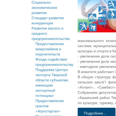
Социально-
экономическое
развитие
Стандарт развития
конкуренции
Развитие малого и
среднего
предпринимательства
максимального колич
Предоставление
системе муниципальн
микрозаймов и
культуры и спорта в 
поручительств
- увеличение доли си
Фонда содействия
- увеличение доли за
предпринимательству
- ежегодное увеличен
Поддержка Центра
В комитете работают 
экспорта Тверской
В общую структуру ф
области субъектам,
сельских школ(1 фил
имеющим
«Атлант», «Самбист»
экспортный
Собранием депутатов
потенциал
«Кашинский район Тве
Предоставление
по культуре, туризму,
грантов
«Агростартап»
Подробнее...