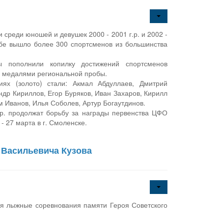
 среди юношей и девушек 2000 - 2001 г.р. и 2002 -
бе вышло более 300 спортсменов из большинства
 пополнили копилку достижений спортсменов
 медалями региональной пробы.
иях (золото) стали: Акмал Абдуллаев, Дмитрий
др Кириллов, Егор Буряков, Иван Захаров, Кирилл
м Иванов, Илья Соболев, Артур Богаутдинов.
.р. продолжат борьбу за награды первенства ЦФО
- 27 марта в г. Смоленске.
 Васильевича Кузова
ся лыжные соревнования памяти Героя Советского