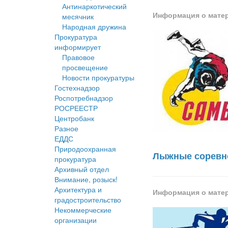
Антинаркотический
Информация о мате
месячник
Народная дружина
Прокуратура
информирует
Правовое
просвещение
Новости прокуратуры
Гостехнадзор
Роспотребнадзор
РОСРЕЕСТР
Центробанк
Разное
ЕДДС
Природоохранная
Лыжные соревно
прокуратура
Архивный отдел
Внимание, розыск!
Архитектура и
Информация о мате
градостроительство
Некоммерческие
организации