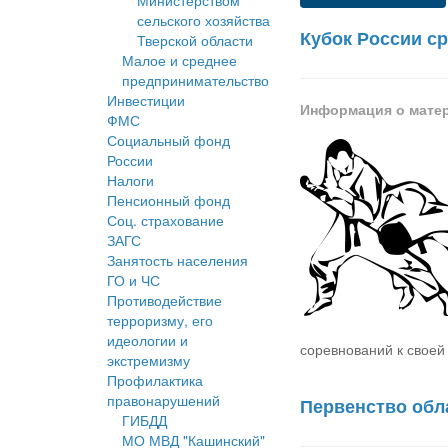
Министерством
сельского хозяйства
Кубок России с
Тверской области
Малое и среднее
предпринимательство
Инвестиции
Информация о мате
ФМС
Социальный фонд
России
Налоги
Пенсионный фонд
Соц. страхование
ЗАГС
Занятость населения
ГО и ЧС
Противодействие
терроризму, его
идеологии и
соревнований к своей
экстремизму
Профилактика
правонарушений
Первенство обл
ГИБДД
МО МВД "Кашинский"