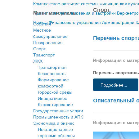
Комплексное развитие системы жилищно-коммуналь
Спорт
Меню материалы
Правила землепользования и застройки Верхнетро
Приказ Финансового управления Администрации Ка
События
Местное
cамоуправление
Перечень спорт
Поздравления
Спорт
Транспорт
Информация о мате
ЖКХ
Транспортная
Перечень спортивны
безопасность
Формирование
Подробнее...
комфортной
городской среды
Инициативное
Описательный от
бюджетирование
Государственные услуги
Промышленность и АПК
Информация о мате
Экономика и бизнес
Нестационарные
торговые объекты