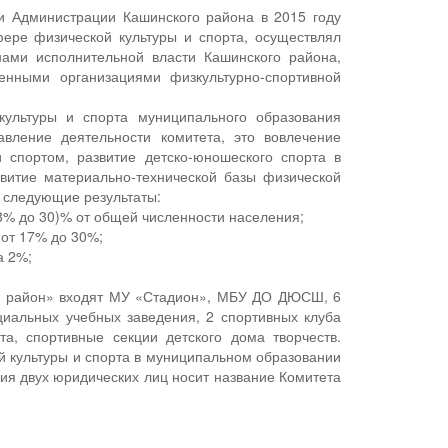
жи Администрации Кашинского района в 2015 году
ере физической культуры и спорта, осуществлял
нами исполнительной власти Кашинского района,
енными организациями физкультурно-спортивной
культуры и спорта муниципального образования
вление деятельности комитета, это вовлечение
 спортом, развитие детско-юношеского спорта в
витие материально-технической базы физической
 следующие результаты:
8% до 30)% от общей численности населения;
 от 17% до 30%;
а 2%;
ий район» входят МУ «Стадион», МБУ ДО ДЮСШ, 6
циальных учебных заведения, 2 спортивных клуба
а, спортивные секции детского дома творчеств.
 культуры и спорта в муниципальном образовании
ия двух юридических лиц носит название Комитета