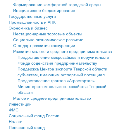
Формирование комфортной городской среды
Государственные услуги
Символика
муниципального округа Тверской области
Финансовое управление
Инициативное бюджетирование
Государственные услуги
Промышленность и АПК
Устав
Администрация Кашинского муниципального округа
Бюджет для граждан
Промышленность и АПК
Экономика и бизнес
Экономика и бизнес
Гостям округа
Тверской области
Имущество
Нестационарные торговые объекты
Социально-экономическое развитие
...
Туризм
Управление сельскими территориями
Выявление правообладателей ранее учтенных
Стандарт развития конкуренции
Развитие малого и среднего предпринимательства
Культура
Открытые данные
объектов недвижимости
Предоставление микрозаймов и поручительств
Фонда содействия предпринимательству
Образование
Работа с обращениями граждан
Имущественная поддержка субъектов малого и
Поддержка Центра экспорта Тверской области
субъектам, имеющим экспортный потенциал
Здравоохранение
Муниципальный контроль
среднего предпринимательства
Предоставление грантов «Агростартап»
Министерством сельского хозяйства Тверской
Социальная защита
Муниципальные услуги
Информационная поддержка субъектов малого и
области
Малое и среднее предпринимательство
Фотоальбом
Проекты административных регламентов
среднего предпринимательства
Инвестиции
ФМС
Антимонопольный комплаенс
Муниципальные программы
Социальный фонд России
Налоги
Противодействие коррупции
Контрольно-счетная палата
Пенсионный фонд