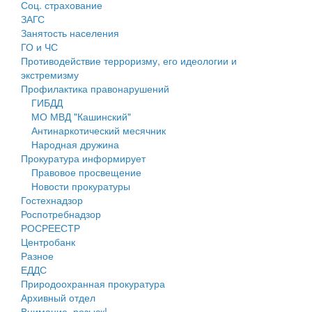
Соц. страхование
Персональные данные
ЗАГС
Занятость населения
Оценка регулирующего воздействия
ГО и ЧС
Противодействие терроризму, его идеологии и
Деятельность МУ
экстремизму
Профилактика правонарушений
Нормативы градостроительного проектирования
ГИБДД
МО МВД "Кашинский"
Правила землепользования и застройки
Антинаркотический месячник
Народная дружина
Генеральные планы
Прокуратура информирует
Правовое просвещение
Проекты планировки территории
Новости прокуратуры
Гостехнадзор
Собрание депутатов
Роспотребнадзор
РОСРЕЕСТР
Городское поселение
Центробанк
Разное
Сельские поселения
ЕДДС
Природоохранная прокуратура
Архивный отдел
Внимание, розыск!