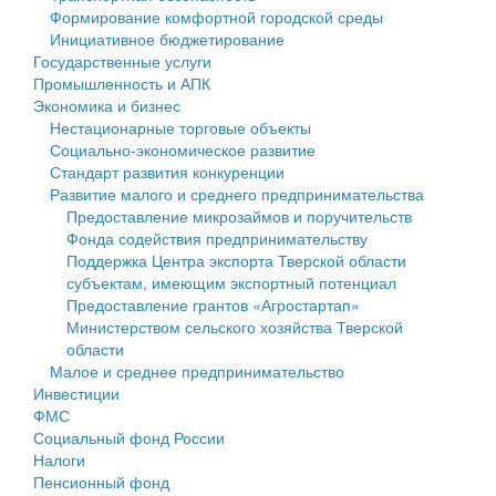
Формирование комфортной городской среды
Государственные услуги
Символика
муниципального округа Тверской области
Финансовое управление
Инициативное бюджетирование
Государственные услуги
Промышленность и АПК
Устав
Администрация Кашинского муниципального округа
Бюджет для граждан
Промышленность и АПК
Экономика и бизнес
Экономика и бизнес
Гостям округа
Тверской области
Имущество
Нестационарные торговые объекты
Социально-экономическое развитие
...
Туризм
Управление сельскими территориями
Выявление правообладателей ранее учтенных
Стандарт развития конкуренции
Развитие малого и среднего предпринимательства
Культура
Открытые данные
объектов недвижимости
Предоставление микрозаймов и поручительств
Фонда содействия предпринимательству
Образование
Работа с обращениями граждан
Имущественная поддержка субъектов малого и
Поддержка Центра экспорта Тверской области
субъектам, имеющим экспортный потенциал
Здравоохранение
Муниципальный контроль
среднего предпринимательства
Предоставление грантов «Агростартап»
Министерством сельского хозяйства Тверской
Социальная защита
Муниципальные услуги
Информационная поддержка субъектов малого и
области
Малое и среднее предпринимательство
Фотоальбом
Проекты административных регламентов
среднего предпринимательства
Инвестиции
ФМС
Антимонопольный комплаенс
Муниципальные программы
Социальный фонд России
Налоги
Противодействие коррупции
Контрольно-счетная палата
Пенсионный фонд