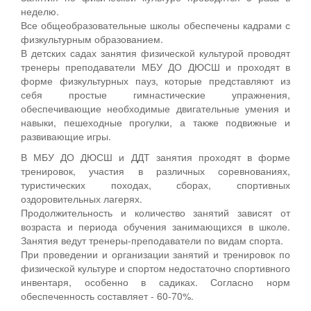
ожидаются
образовании
неделю.
следующие
«Кашинский
Все общеобразовательные школы обеспечены кадрами с
результаты:
район
физкультурным образованием.
Тверской
В детских садах занятия физической культурой проводят
области
тренеры преподаватели МБУ ДО ДЮСШ и проходят в
2015-
форме физкультурных пауз, которые представляют из
2017
себя простые гимнастические упражнения,
годы».
обеспечивающие необходимые двигательные умения и
С
навыки, пешеходные прогулки, а также подвижные и
2015
развивающие игры.
года
Комитет
В МБУ ДО ДЮСШ и ДДТ занятия проходят в форме
путём
тренировок, участия в различных соревнованиях,
слияния
туристических походах, сборах, спортивных
двух
оздоровительных лагерях.
юридических
Продолжительность и количество занятий зависят от
лиц
возраста и периода обучения занимающихся в школе.
носит
Занятия ведут тренеры-преподаватели по видам спорта.
название
При проведении и организации занятий и тренировок по
Комитета
физической культуре и спортом недостаточно спортивного
по
инвентаря, особенно в садиках. Согласно норм
культуре,
обеспеченность составляет - 60-70%.
туризму,