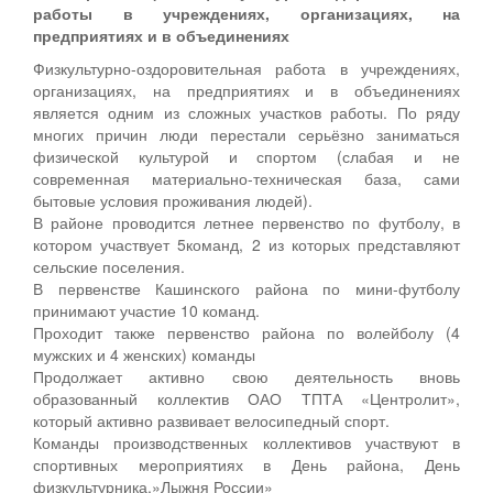
работы в учреждениях, организациях, на
комиссариатом
предприятиях и в объединениях
два
раза
Физкультурно-оздоровительная работа в учреждениях,
в
организациях, на предприятиях и в объединениях
год(
является одним из сложных участков работы. По ряду
весна,
многих причин люди перестали серьёзно заниматься
осень
физической культурой и спортом (слабая и не
)
современная материально-техническая база, сами
лучшие
бытовые условия проживания людей).
призывники
В районе проводится летнее первенство по футболу, в
в
котором участвует 5команд, 2 из которых представляют
виде
сельские поселения.
поощрения
В первенстве Кашинского района по мини-футболу
посещают
принимают участие 10 команд.
воинские
Проходит также первенство района по волейболу (4
части,
мужских и 4 женских) команды
знакомясь
Продолжает активно свою деятельность вновь
с
образованный коллектив ОАО ТПТА «Центролит»,
бытом
который активно развивает велосипедный спорт.
и
Команды производственных коллективов участвуют в
условиями
спортивных мероприятиях в День района, День
службы
физкультурника,»Лыжня России»