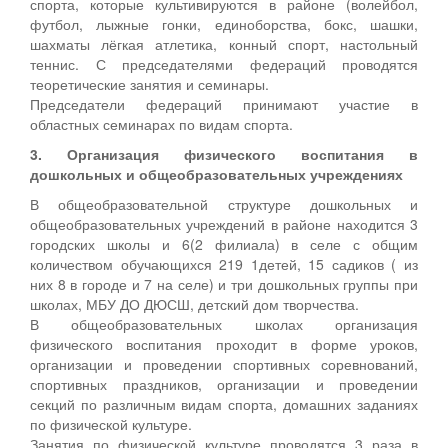
спорта, которые культивируются в районе (волейбол,
сельских
муниципального
по
футболу
группы
согласно
проживания
проведении
футбол, лыжные гонки, единоборства, бокс, шашки,
поселений,
УДОД
видам
и
при
утверждённой
людей).
шахматы лёгкая атлетика, конный спорт, настольный
с
и
спорта,
самбо.
школах,
программе.
теннис. С председателями федераций проводятся
общественными
других
спортивные
МБУ
теоретические занятия и семинары.
организациями
учреждений
секции
ДО
Председатели федераций принимают участие в
физкультурно-
спортивной
детского
ДЮСШ,
областных семинарах по видам спорта.
спортивной
направленности,
дома
детский
направленности.
развитие
творчеств.
дом
3. Организация физического воспитания в
материально-
Собранием
творчества.
дошкольных и общеобразовательных учреждениях
технической
депутатов
В общеобразовательной структуре дошкольных и
базы
Кашинского
общеобразовательных учреждений в районе находится 3
физической
района
городских школы и 6(2 филиала) в селе с общим
культуры
была
количеством обучающихся 219 1детей, 15 садиков ( из
и
принята
них 8 в городе и 7 на селе) и три дошкольных группы при
спорта
Программа
школах, МБУ ДО ДЮСШ, детский дом творчества.
в
развития
В общеобразовательных школах организация
Кашинском
физической
физического воспитания проходит в форме уроков,
районе.
культуры
организации и проведении спортивных соревнований,
Исходя
и
спортивных праздников, организации и проведении
из
спорта
секций по различным видам спорта, домашних заданиях
вышеперечисленных
в
по физической культуре.
задач
муниципальном
Занятия по физической культуре проводятся 3 раза в