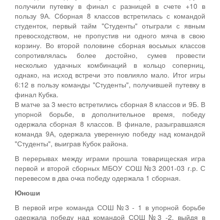
получили путевку в финал с разницей в счете +10 в
пользу 9А. Сборная 8 классов встретилась с командой
студенток, первый тайм "Студенты" отыграли с явным
превосходством, не пропустив ни одного мяча в свою
корзину. Во второй половине сборная восьмых классов
сопротивлялась более достойно, сумев провести
несколько удачных комбинаций в кольцо соперниц,
однако, на исход встречи это повлияло мало. Итог игры
6:12 в пользу команды "Студенты", получившей путевку в
финал Кубка.
В матче за 3 место встретились сборная 8 классов и 9Б. В
упорной борьбе, в дополнительное время, победу
одержала сборная 8 классов. В финале, разыгравшаяся
команда 9А, одержала уверенную победу над командой
"Студенты", выиграв Кубок района.
В перерывах между играми прошла товарищеская игра
первой и второй сборных МБОУ СОШ №3 2001-03 г.р. С
перевесом в два очка победу одержала 1 сборная.
Юноши
В первой игре команда СОШ №3 - 1 в упорной борьбе
одержала победу над командой СОШ №3 -2, выйдя в