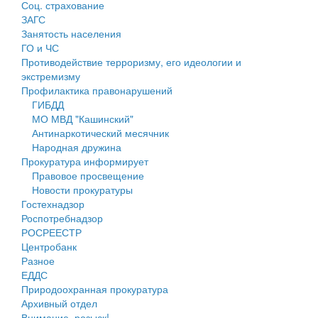
Соц. страхование
Персональные данные
ЗАГС
Занятость населения
Оценка регулирующего воздействия
ГО и ЧС
Противодействие терроризму, его идеологии и
Деятельность МУ
экстремизму
Профилактика правонарушений
Нормативы градостроительного проектирования
ГИБДД
МО МВД "Кашинский"
Правила землепользования и застройки
Антинаркотический месячник
Народная дружина
Генеральные планы
Прокуратура информирует
Правовое просвещение
Проекты планировки территории
Новости прокуратуры
Гостехнадзор
Собрание депутатов
Роспотребнадзор
РОСРЕЕСТР
Городское поселение
Центробанк
Разное
Сельские поселения
ЕДДС
Природоохранная прокуратура
Архивный отдел
Внимание, розыск!