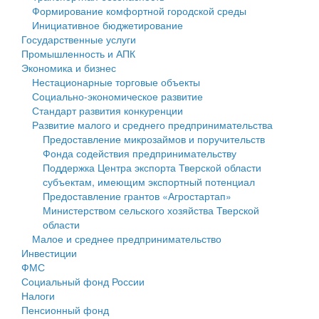
Формирование комфортной городской среды
Государственные услуги
Символика
муниципального округа Тверской области
Финансовое управление
Инициативное бюджетирование
Государственные услуги
Промышленность и АПК
Устав
Администрация Кашинского муниципального округа
Бюджет для граждан
Промышленность и АПК
Экономика и бизнес
Экономика и бизнес
Гостям округа
Тверской области
Имущество
Нестационарные торговые объекты
Социально-экономическое развитие
...
Туризм
Управление сельскими территориями
Выявление правообладателей ранее учтенных
Стандарт развития конкуренции
Развитие малого и среднего предпринимательства
Культура
Открытые данные
объектов недвижимости
Предоставление микрозаймов и поручительств
Фонда содействия предпринимательству
Образование
Работа с обращениями граждан
Имущественная поддержка субъектов малого и
Поддержка Центра экспорта Тверской области
субъектам, имеющим экспортный потенциал
Здравоохранение
Муниципальный контроль
среднего предпринимательства
Предоставление грантов «Агростартап»
Министерством сельского хозяйства Тверской
Социальная защита
Муниципальные услуги
Информационная поддержка субъектов малого и
области
Малое и среднее предпринимательство
Фотоальбом
Проекты административных регламентов
среднего предпринимательства
Инвестиции
ФМС
Антимонопольный комплаенс
Муниципальные программы
Социальный фонд России
Налоги
Противодействие коррупции
Контрольно-счетная палата
Пенсионный фонд