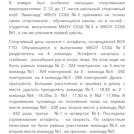
8 января был особенно насыщен спортивными
мероприятиями. С 12 до 17 часов школьный спортивный
клуб "Авангард" МБОУ СОШ №3 принимал не только
своих спортсменов - обучающихся школы, но и гостей -
студентов, выпускников МБОУ СОШ №3 и МБОУ СОШ
№1, а так же учеников первой школы.
Спортивный день начался с эстафеты, посвященной ВСК
ГТО. Обучающиеся и выпускники МБОУ СОШ №3
разделились на 4 команды. Эстафета началась с
сгибания - разгибания рук в упоре лежа. На этом виде не
было равных команде № 2 - 324 повторения, на 2 месте
команда №1 - 309 повторений, на 3 - команда №4 - 292
повторения, на 4 команда №3 - 286 повторений. Далее -
прыгучесть. Большее расстояние в прыжках в длину с
места удалось преодолеть команде №3 - 18,82 м, 2 -
команда №4 - 18,05м, 3 - №1 - 17,92 м, 4 -№2 - 17,89м. В
поднимании туловища из положения лежа на первом
месте команда №3 - 438 раз, второе место у команды №2
- 432 раза, третье - №1 и четвертое №4. Последнее
соревнование эстафеты - на скорость. По скоростным
качествам не было равных участникам команды №4, на
втором месте команда №1, на третьем - команда №3.