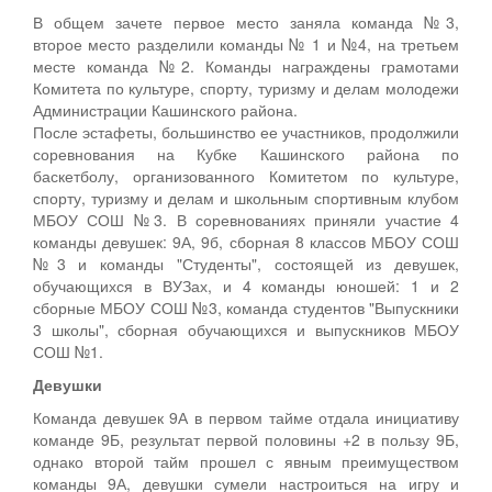
В общем зачете первое место заняла команда №3,
второе место разделили команды № 1 и №4, на третьем
месте команда №2. Команды награждены грамотами
Комитета по культуре, спорту, туризму и делам молодежи
Администрации Кашинского района.
После эстафеты, большинство ее участников, продолжили
соревнования на Кубке Кашинского района по
баскетболу, организованного Комитетом по культуре,
спорту, туризму и делам и школьным спортивным клубом
МБОУ СОШ №3. В соревнованиях приняли участие 4
команды девушек: 9А, 9б, сборная 8 классов МБОУ СОШ
№3 и команды "Студенты", состоящей из девушек,
обучающихся в ВУЗах, и 4 команды юношей: 1 и 2
сборные МБОУ СОШ №3, команда студентов "Выпускники
3 школы", сборная обучающихся и выпускников МБОУ
СОШ №1.
Девушки
Команда девушек 9А в первом тайме отдала инициативу
команде 9Б, результат первой половины +2 в пользу 9Б,
однако второй тайм прошел с явным преимуществом
команды 9А, девушки сумели настроиться на игру и