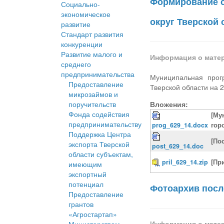
Формирование с
Социально-
экономическое
округ Тверской 
развитие
Стандарт развития
конкуренции
Развитие малого и
Информация о мате
среднего
предпринимательства
Муниципальная прог
Предоставление
Тверской области на 
микрозаймов и
поручительств
Вложения:
Фонда содействия
[Му
предпринимательству
prog_629_14.docx
гор
Поддержка Центра
[По
экспорта Тверской
post_629_14.doc
области субъектам,
pril_629_14.zip
[Пр
имеющим
экспортный
потенциал
Фотоархив посл
Предоставление
грантов
«Агростартап»
Информация о мате