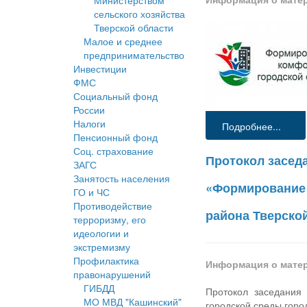
Министерством
сельского хозяйства
Тверской области
Малое и среднее
предпринимательство
Инвестиции
ФМС
Социальный фонд
России
Налоги
Подробнее...
Пенсионный фонд
Соц. страхование
Протокол засед
ЗАГС
Занятость населения
«Формирование 
ГО и ЧС
Противодействие
района Тверской
терроризму, его
идеологии и
экстремизму
Профилактика
Информация о мате
правонарушений
ГИБДД
Протокол заседания
МО МВД "Кашинский"
городской среды горо