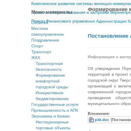
Комплексное развитие системы жилищно-коммуналь
Формирование 
Меню материалы
Правила землепользования и застройки Верхнетро
Приказ Финансового управления Администрации Ка
События
Местное
cамоуправление
Постановление 
Поздравления
Спорт
Транспорт
Информация о мате
ЖКХ
Транспортная
Об утверждении Поря
безопасность
территорий в проект
Формирование
городской округ Твер
комфортной
организаций о включ
городской среды
современной городск
Инициативное
проведения общест
бюджетирование
муниципального образ
Государственные услуги
Промышленность и АПК
Вложения:
Экономика и бизнес
p36.doc
[Постанов
Нестационарные
торговые объекты