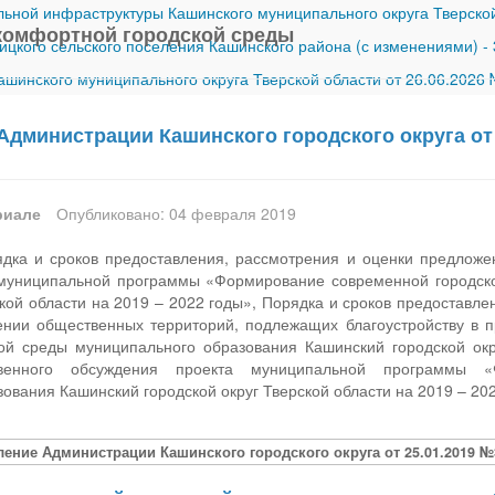
ной инфраструктуры Кашинского муниципального округа Тверской
комфортной городской среды
ицкого сельского поселения Кашинского района (с изменениями)
-
шинского муниципального округа Тверской области от 26.06.2026
Администрации Кашинского городского округа от 
риале
Опубликовано: 04 февраля 2019
дка и сроков предоставления, рассмотрения и оценки предложе
 муниципальной программы «Формирование современной городск
ской области на 2019 – 2022 годы», Порядка и сроков предоставл
ении общественных территорий, подлежащих благоустройству в
ой среды муниципального образования Кашинский городской окр
венного обсуждения проекта муниципальной программы «
ования Кашинский городской округ Тверской области на 2019 – 20
ление Администрации Кашинского городского округа от 25.01.2019 №