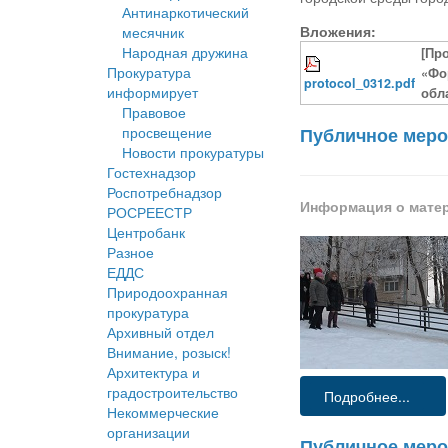
Антинаркотический
Вложения:
месячник
Народная дружина
[Пр
Прокуратура
«Фо
protocol_0312.pdf
информирует
обл
Правовое
просвещение
Публичное меро
Новости прокуратуры
Гостехнадзор
Роспотребнадзор
Информация о мате
РОСРЕЕСТР
Центробанк
Разное
ЕДДС
Природоохранная
прокуратура
Архивный отдел
Внимание, розыск!
Архитектура и
градостроительство
Подробнее...
Некоммерческие
организации
Публичное мероп