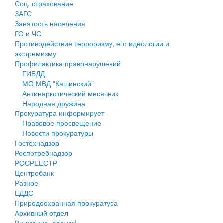
Соц. страхование
Персональные данные
ЗАГС
Занятость населения
Оценка регулирующего воздействия
ГО и ЧС
Противодействие терроризму, его идеологии и
Деятельность МУ
экстремизму
Профилактика правонарушений
Нормативы градостроительного проектирования
ГИБДД
МО МВД "Кашинский"
Правила землепользования и застройки
Антинаркотический месячник
Народная дружина
Генеральные планы
Прокуратура информирует
Правовое просвещение
Проекты планировки территории
Новости прокуратуры
Гостехнадзор
Собрание депутатов
Роспотребнадзор
РОСРЕЕСТР
Городское поселение
Центробанк
Разное
Сельские поселения
ЕДДС
Природоохранная прокуратура
Архивный отдел
Внимание, розыск!