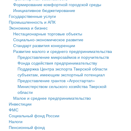
Формирование комфортной городской среды
Государственные услуги
Символика
муниципального округа Тверской области
Финансовое управление
Инициативное бюджетирование
Государственные услуги
Промышленность и АПК
Устав
Администрация Кашинского муниципального округа
Бюджет для граждан
Промышленность и АПК
Экономика и бизнес
Экономика и бизнес
Гостям округа
Тверской области
Имущество
Нестационарные торговые объекты
Социально-экономическое развитие
...
Туризм
Управление сельскими территориями
Выявление правообладателей ранее учтенных
Стандарт развития конкуренции
Развитие малого и среднего предпринимательства
Культура
Открытые данные
объектов недвижимости
Предоставление микрозаймов и поручительств
Фонда содействия предпринимательству
Образование
Работа с обращениями граждан
Имущественная поддержка субъектов малого и
Поддержка Центра экспорта Тверской области
субъектам, имеющим экспортный потенциал
Здравоохранение
Муниципальный контроль
среднего предпринимательства
Предоставление грантов «Агростартап»
Министерством сельского хозяйства Тверской
Социальная защита
Муниципальные услуги
Информационная поддержка субъектов малого и
области
Малое и среднее предпринимательство
Фотоальбом
Проекты административных регламентов
среднего предпринимательства
Инвестиции
ФМС
Антимонопольный комплаенс
Муниципальные программы
Социальный фонд России
Налоги
Противодействие коррупции
Контрольно-счетная палата
Пенсионный фонд