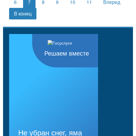
6
7
8
9
10
11
Вперед
В конец
Решаем вместе
Не убран снег, яма