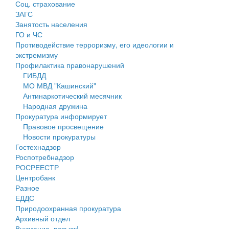
Соц. страхование
Персональные данные
ЗАГС
Занятость населения
Оценка регулирующего воздействия
ГО и ЧС
Противодействие терроризму, его идеологии и
Деятельность МУ
экстремизму
Профилактика правонарушений
Нормативы градостроительного проектирования
ГИБДД
МО МВД "Кашинский"
Правила землепользования и застройки
Антинаркотический месячник
Народная дружина
Генеральные планы
Прокуратура информирует
Правовое просвещение
Проекты планировки территории
Новости прокуратуры
Гостехнадзор
Собрание депутатов
Роспотребнадзор
РОСРЕЕСТР
Городское поселение
Центробанк
Разное
Сельские поселения
ЕДДС
Природоохранная прокуратура
Архивный отдел
Внимание, розыск!