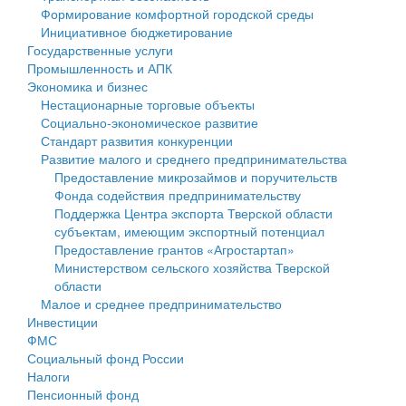
Формирование комфортной городской среды
Государственные услуги
Символика
муниципального округа Тверской области
Финансовое управление
Инициативное бюджетирование
Государственные услуги
Промышленность и АПК
Устав
Администрация Кашинского муниципального округа
Бюджет для граждан
Промышленность и АПК
Экономика и бизнес
Экономика и бизнес
Гостям округа
Тверской области
Имущество
Нестационарные торговые объекты
Социально-экономическое развитие
...
Туризм
Управление сельскими территориями
Выявление правообладателей ранее учтенных
Стандарт развития конкуренции
Развитие малого и среднего предпринимательства
Культура
Открытые данные
объектов недвижимости
Предоставление микрозаймов и поручительств
Фонда содействия предпринимательству
Образование
Работа с обращениями граждан
Имущественная поддержка субъектов малого и
Поддержка Центра экспорта Тверской области
субъектам, имеющим экспортный потенциал
Здравоохранение
Муниципальный контроль
среднего предпринимательства
Предоставление грантов «Агростартап»
Министерством сельского хозяйства Тверской
Социальная защита
Муниципальные услуги
Информационная поддержка субъектов малого и
области
Малое и среднее предпринимательство
Фотоальбом
Проекты административных регламентов
среднего предпринимательства
Инвестиции
ФМС
Антимонопольный комплаенс
Муниципальные программы
Социальный фонд России
Налоги
Противодействие коррупции
Контрольно-счетная палата
Пенсионный фонд