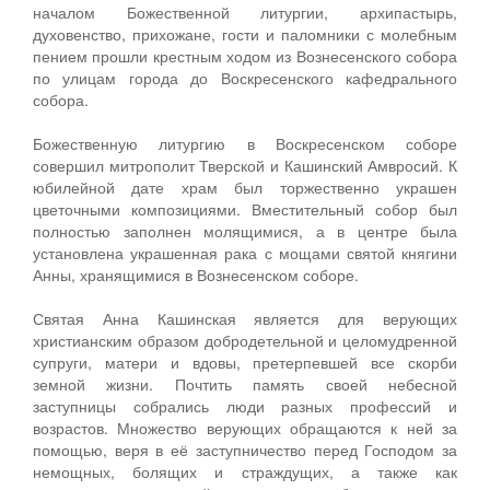
началом Божественной литургии, архипастырь,
духовенство, прихожане, гости и паломники с молебным
пением прошли крестным ходом из Вознесенского собора
по улицам города до Воскресенского кафедрального
собора.
Божественную литургию в Воскресенском соборе
совершил митрополит Тверской и Кашинский Амвросий. К
юбилейной дате храм был торжественно украшен
цветочными композициями. Вместительный собор был
полностью заполнен молящимися, а в центре была
установлена украшенная рака с мощами святой княгини
Анны, хранящимися в Вознесенском соборе.
Святая Анна Кашинская является для верующих
христианским образом добродетельной и целомудренной
супруги, матери и вдовы, претерпевшей все скорби
земной жизни. Почтить память своей небесной
заступницы собрались люди разных профессий и
возрастов. Множество верующих обращаются к ней за
помощью, веря в её заступничество перед Господом за
немощных, болящих и страждущих, а также как