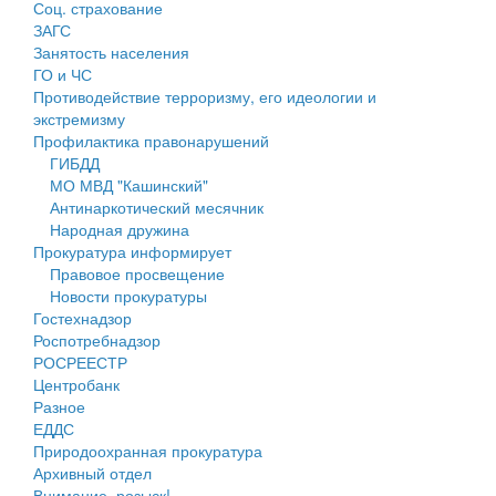
Соц. страхование
Персональные данные
ЗАГС
Занятость населения
Оценка регулирующего воздействия
ГО и ЧС
Противодействие терроризму, его идеологии и
Деятельность МУ
экстремизму
Профилактика правонарушений
Нормативы градостроительного проектирования
ГИБДД
МО МВД "Кашинский"
Правила землепользования и застройки
Антинаркотический месячник
Народная дружина
Генеральные планы
Прокуратура информирует
Правовое просвещение
Проекты планировки территории
Новости прокуратуры
Гостехнадзор
Собрание депутатов
Роспотребнадзор
РОСРЕЕСТР
Городское поселение
Центробанк
Разное
Сельские поселения
ЕДДС
Природоохранная прокуратура
Архивный отдел
Внимание, розыск!