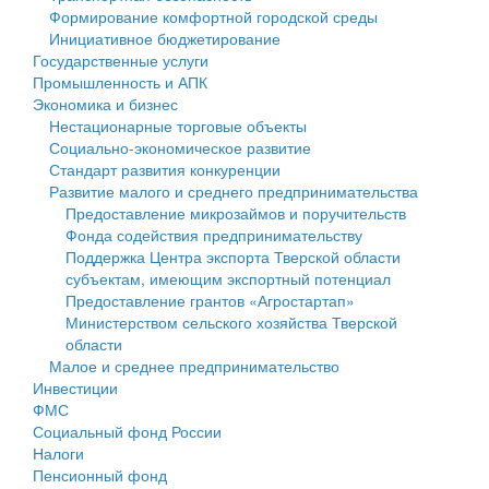
Формирование комфортной городской среды
Государственные услуги
Символика
муниципального округа Тверской области
Финансовое управление
Инициативное бюджетирование
Государственные услуги
Промышленность и АПК
Устав
Администрация Кашинского муниципального округа
Бюджет для граждан
Промышленность и АПК
Экономика и бизнес
Экономика и бизнес
Гостям округа
Тверской области
Имущество
Нестационарные торговые объекты
Социально-экономическое развитие
...
Туризм
Управление сельскими территориями
Выявление правообладателей ранее учтенных
Стандарт развития конкуренции
Развитие малого и среднего предпринимательства
Культура
Открытые данные
объектов недвижимости
Предоставление микрозаймов и поручительств
Фонда содействия предпринимательству
Образование
Работа с обращениями граждан
Имущественная поддержка субъектов малого и
Поддержка Центра экспорта Тверской области
субъектам, имеющим экспортный потенциал
Здравоохранение
Муниципальный контроль
среднего предпринимательства
Предоставление грантов «Агростартап»
Министерством сельского хозяйства Тверской
Социальная защита
Муниципальные услуги
Информационная поддержка субъектов малого и
области
Малое и среднее предпринимательство
Фотоальбом
Проекты административных регламентов
среднего предпринимательства
Инвестиции
ФМС
Антимонопольный комплаенс
Муниципальные программы
Социальный фонд России
Налоги
Противодействие коррупции
Контрольно-счетная палата
Пенсионный фонд