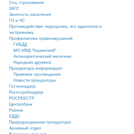
Соц. страхование
Персональные данные
ЗАГС
Занятость населения
Оценка регулирующего воздействия
ГО и ЧС
Противодействие терроризму, его идеологии и
Деятельность МУ
экстремизму
Профилактика правонарушений
Нормативы градостроительного проектирования
ГИБДД
МО МВД "Кашинский"
Правила землепользования и застройки
Антинаркотический месячник
Народная дружина
Генеральные планы
Прокуратура информирует
Правовое просвещение
Проекты планировки территории
Новости прокуратуры
Гостехнадзор
Собрание депутатов
Роспотребнадзор
РОСРЕЕСТР
Городское поселение
Центробанк
Разное
Сельские поселения
ЕДДС
Природоохранная прокуратура
Архивный отдел
Внимание, розыск!