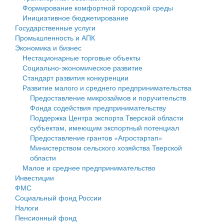
Формирование комфортной городской среды
Государственные услуги
Символика
муниципального округа Тверской области
Финансовое управление
Инициативное бюджетирование
Государственные услуги
Промышленность и АПК
Устав
Администрация Кашинского муниципального округа
Бюджет для граждан
Промышленность и АПК
Экономика и бизнес
Экономика и бизнес
Гостям округа
Тверской области
Имущество
Нестационарные торговые объекты
Социально-экономическое развитие
...
Туризм
Управление сельскими территориями
Выявление правообладателей ранее учтенных
Стандарт развития конкуренции
Развитие малого и среднего предпринимательства
Культура
Открытые данные
объектов недвижимости
Предоставление микрозаймов и поручительств
Фонда содействия предпринимательству
Образование
Работа с обращениями граждан
Имущественная поддержка субъектов малого и
Поддержка Центра экспорта Тверской области
субъектам, имеющим экспортный потенциал
Здравоохранение
Муниципальный контроль
среднего предпринимательства
Предоставление грантов «Агростартап»
Министерством сельского хозяйства Тверской
Социальная защита
Муниципальные услуги
Информационная поддержка субъектов малого и
области
Малое и среднее предпринимательство
Фотоальбом
Проекты административных регламентов
среднего предпринимательства
Инвестиции
ФМС
Антимонопольный комплаенс
Муниципальные программы
Социальный фонд России
Налоги
Противодействие коррупции
Контрольно-счетная палата
Пенсионный фонд