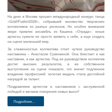
На днях в Москве прошел международный конкурс танца
«IzzahFusion2026», собравший множество творческих
коллективов из разных регионов. Но особое внимание
жюри привлек ансамбль из Кашина «Отрада»: юные
артисты сумели не просто заявить о себе, а еще создать
на сцене маленький мир.
За слаженностью коллектива стоит чуткое руководство
наставника – Анастасии Сузенкиной. Она блистает и как
наставник, и как артистка. Под ее руководством коллектив
достиг высоких результатов, а ее собственное
выступление на сцене показало, что значит подлинное
владение профессией: золотая медаль стала достойной
наградой за талант.
Поздравляем артистов и наставников с заслуженной
победой и желаем покорения новых высот!
Подробнее...