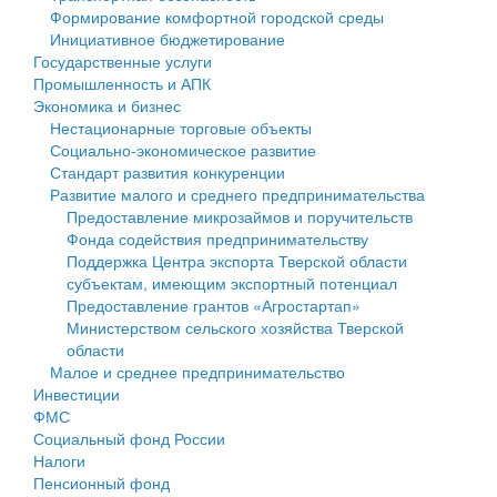
Формирование комфортной городской среды
Государственные услуги
Символика
муниципального округа Тверской области
Финансовое управление
Инициативное бюджетирование
Государственные услуги
Промышленность и АПК
Устав
Администрация Кашинского муниципального округа
Бюджет для граждан
Промышленность и АПК
Экономика и бизнес
Экономика и бизнес
Гостям округа
Тверской области
Имущество
Нестационарные торговые объекты
Социально-экономическое развитие
...
Туризм
Управление сельскими территориями
Выявление правообладателей ранее учтенных
Стандарт развития конкуренции
Развитие малого и среднего предпринимательства
Культура
Открытые данные
объектов недвижимости
Предоставление микрозаймов и поручительств
Фонда содействия предпринимательству
Образование
Работа с обращениями граждан
Имущественная поддержка субъектов малого и
Поддержка Центра экспорта Тверской области
субъектам, имеющим экспортный потенциал
Здравоохранение
Муниципальный контроль
среднего предпринимательства
Предоставление грантов «Агростартап»
Министерством сельского хозяйства Тверской
Социальная защита
Муниципальные услуги
Информационная поддержка субъектов малого и
области
Малое и среднее предпринимательство
Фотоальбом
Проекты административных регламентов
среднего предпринимательства
Инвестиции
ФМС
Антимонопольный комплаенс
Муниципальные программы
Социальный фонд России
Налоги
Противодействие коррупции
Контрольно-счетная палата
Пенсионный фонд