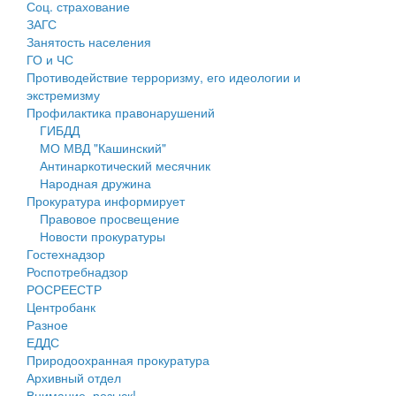
Соц. страхование
Персональные данные
ЗАГС
Занятость населения
Оценка регулирующего воздействия
ГО и ЧС
Противодействие терроризму, его идеологии и
Деятельность МУ
экстремизму
Профилактика правонарушений
Нормативы градостроительного проектирования
ГИБДД
МО МВД "Кашинский"
Правила землепользования и застройки
Антинаркотический месячник
Народная дружина
Генеральные планы
Прокуратура информирует
Правовое просвещение
Проекты планировки территории
Новости прокуратуры
Гостехнадзор
Собрание депутатов
Роспотребнадзор
РОСРЕЕСТР
Городское поселение
Центробанк
Разное
Сельские поселения
ЕДДС
Природоохранная прокуратура
Архивный отдел
Внимание, розыск!