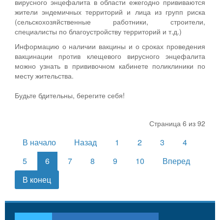
вирусного энцефалита в области ежегодно прививаются
жители эндемичных территорий и лица из групп риска
(сельскохозяйственные работники, строители,
специалисты по благоустройству территорий и т.д.)
Информацию о наличии вакцины и о сроках проведения
вакцинации против клещевого вирусного энцефалита
можно узнать в прививочном кабинете поликлиники по
месту жительства.
Будьте бдительны, берегите себя!
Страница 6 из 92
В начало
Назад
1
2
3
4
5
6
7
8
9
10
Вперед
В конец