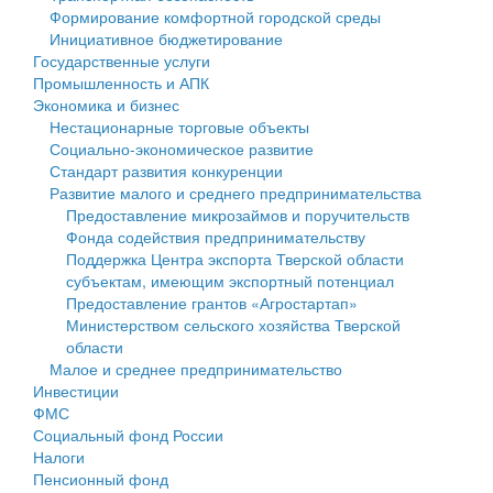
Формирование комфортной городской среды
Государственные услуги
Символика
муниципального округа Тверской области
Финансовое управление
Инициативное бюджетирование
Государственные услуги
Промышленность и АПК
Устав
Администрация Кашинского муниципального округа
Бюджет для граждан
Промышленность и АПК
Экономика и бизнес
Экономика и бизнес
Гостям округа
Тверской области
Имущество
Нестационарные торговые объекты
Социально-экономическое развитие
...
Туризм
Управление сельскими территориями
Выявление правообладателей ранее учтенных
Стандарт развития конкуренции
Развитие малого и среднего предпринимательства
Культура
Открытые данные
объектов недвижимости
Предоставление микрозаймов и поручительств
Фонда содействия предпринимательству
Образование
Работа с обращениями граждан
Имущественная поддержка субъектов малого и
Поддержка Центра экспорта Тверской области
субъектам, имеющим экспортный потенциал
Здравоохранение
Муниципальный контроль
среднего предпринимательства
Предоставление грантов «Агростартап»
Министерством сельского хозяйства Тверской
Социальная защита
Муниципальные услуги
Информационная поддержка субъектов малого и
области
Малое и среднее предпринимательство
Фотоальбом
Проекты административных регламентов
среднего предпринимательства
Инвестиции
ФМС
Антимонопольный комплаенс
Муниципальные программы
Социальный фонд России
Налоги
Противодействие коррупции
Контрольно-счетная палата
Пенсионный фонд