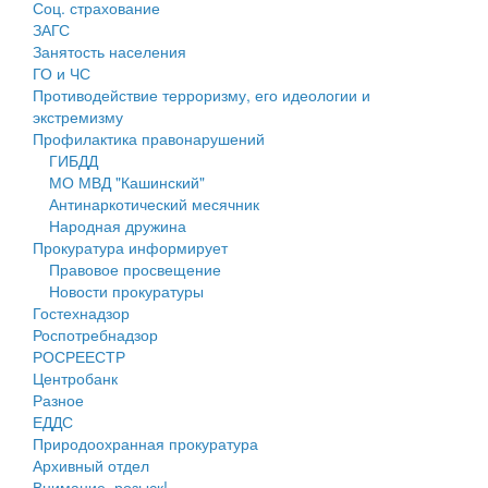
Соц. страхование
Персональные данные
ЗАГС
Занятость населения
Оценка регулирующего воздействия
ГО и ЧС
Противодействие терроризму, его идеологии и
Деятельность МУ
экстремизму
Профилактика правонарушений
Нормативы градостроительного проектирования
ГИБДД
МО МВД "Кашинский"
Правила землепользования и застройки
Антинаркотический месячник
Народная дружина
Генеральные планы
Прокуратура информирует
Правовое просвещение
Проекты планировки территории
Новости прокуратуры
Гостехнадзор
Собрание депутатов
Роспотребнадзор
РОСРЕЕСТР
Городское поселение
Центробанк
Разное
Сельские поселения
ЕДДС
Природоохранная прокуратура
Архивный отдел
Внимание, розыск!