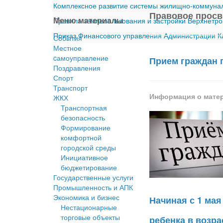
Комплексное развитие системы жилищно-коммуналь
Правовое прос
Меню материалы
Правила землепользования и застройки Верхнетро
Приказ Финансового управления Администрации Ка
События
Местное
cамоуправление
Прием граждан 
Поздравления
Спорт
Транспорт
Информация о мате
ЖКХ
Транспортная
безопасность
Формирование
комфортной
городской среды
Инициативное
бюджетирование
Государственные услуги
Промышленность и АПК
Экономика и бизнес
Начиная с 1 ма
Нестационарные
торговые объекты
ребенка в возрас