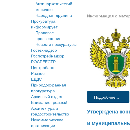
Антинаркотический
месячник
Народная дружина
Информация о мате
Прокуратура
информирует
Правовое
просвещение
Новости прокуратуры
Гостехнадзор
Роспотребнадзор
РОСРЕЕСТР
Центробанк
Разное
ЕДДС
Природоохранная
прокуратура
Архивный отдел
Подробнее...
Внимание, розыск!
Архитектура и
Утверждена кон
градостроительство
Некоммерческие
и муниципальны
организации