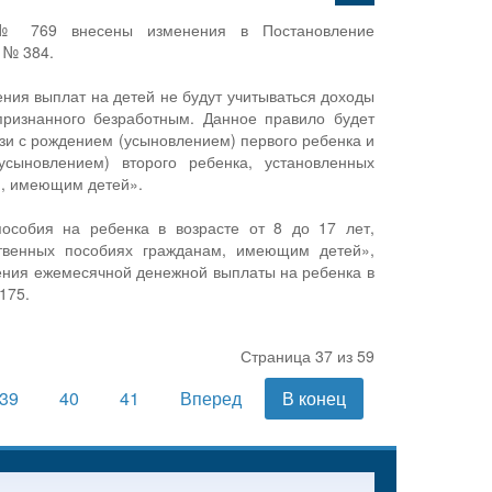
 № 769 внесены изменения в Постановление
 № 384.
ния выплат на детей не будут учитываться доходы
признанного безработным. Данное правило будет
зи с рождением (усыновлением) первого ребенка и
сыновлением) второго ребенка, установленных
, имеющим детей».
пособия на ребенка в возрасте от 8 до 17 лет,
твенных пособиях гражданам, имеющим детей»,
ения ежемесячной денежной выплаты на ребенка в
175.
Страница 37 из 59
39
40
41
Вперед
В конец