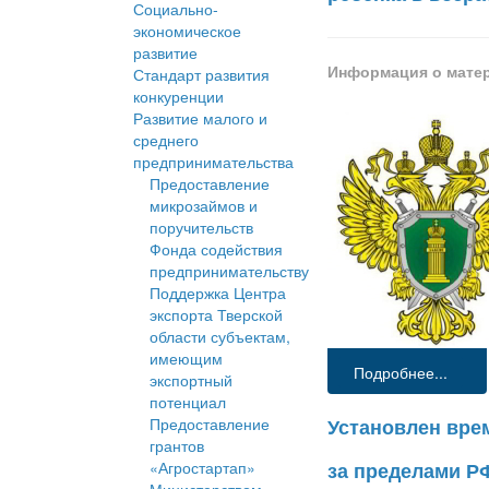
Социально-
экономическое
развитие
Информация о мате
Стандарт развития
конкуренции
Развитие малого и
среднего
предпринимательства
Предоставление
микрозаймов и
поручительств
Фонда содействия
предпринимательству
Поддержка Центра
экспорта Тверской
области субъектам,
имеющим
Подробнее...
экспортный
потенциал
Предоставление
Установлен вре
грантов
«Агростартап»
за пределами Р