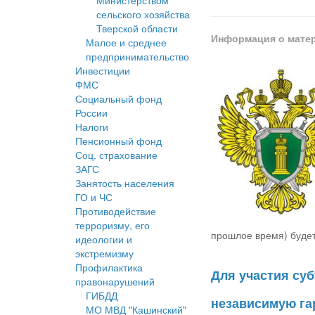
Министерством
сельского хозяйства
Тверской области
Информация о мате
Малое и среднее
предпринимательство
Инвестиции
ФМС
Социальный фонд
России
Налоги
Пенсионный фонд
Соц. страхование
ЗАГС
Занятость населения
ГО и ЧС
Противодействие
терроризму, его
прошлое время) будет
идеологии и
экстремизму
Профилактика
Для участия су
правонарушений
ГИБДД
независимую га
МО МВД "Кашинский"