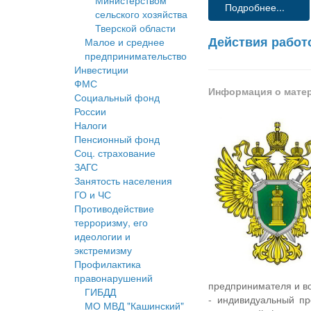
Министерством
Подробнее...
сельского хозяйства
Тверской области
Действия работ
Малое и среднее
предпринимательство
Инвестиции
ФМС
Информация о мате
Социальный фонд
России
Налоги
Пенсионный фонд
Соц. страхование
ЗАГС
Занятость населения
ГО и ЧС
Противодействие
терроризму, его
идеологии и
экстремизму
Профилактика
правонарушений
предпринимателя и во
ГИБДД
- индивидуальный п
МО МВД "Кашинский"