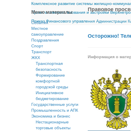
Комплексное развитие системы жилищно-коммуналь
Правовое прос
Меню материалы
Правила землепользования и застройки Верхнетро
Приказ Финансового управления Администрации Ка
События
Местное
cамоуправление
Осторожно! Те
Поздравления
Спорт
Транспорт
Информация о мате
ЖКХ
Транспортная
безопасность
Формирование
комфортной
городской среды
Инициативное
бюджетирование
Государственные услуги
Промышленность и АПК
Экономика и бизнес
Нестационарные
торговые объекты