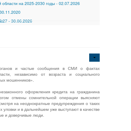
 области на 2025-2030 годы
-
02.07.2026
30.11.2020
 №27
-
30.06.2026
органов и частые сообщения в СМИ о фактах
ласти, независимо от возраста и социального
ных мошенников».
незаконного оформления кредита на гражданина
логом отмены сомнительной операции выясняют
смотря на неоднократные предупреждения о таких
 уловки и в дальнейшем уже выступают в качестве
ые и доверчивые люди.