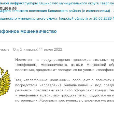
ной инфраструктуры Кашинского муниципального округа Тверской
вещение
ицкого сельского поселения Кашинского района (с изменениями)
-
шинского муниципального округа Тверской области от 26.06.2026
лефонное мошенничество
риале
Опубликовано: 11 июля 2022
Несмотря на предупреждения правоохранительных 
телефонного мошенничества, жители Московской об
положения, продолжают попадаться на уловки «телефон
Так, «телефонные мошенники» сообщают о попытках 
посредством направления онлайн-заявки и под пред
реквизиты пластиковых карт либо оформляют кредит. Не
«телефонных аферистах» граждане легко поддаются на их
потерпевших. Жертвами преступников становятся уязвим