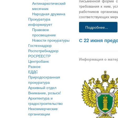
письменной форме со
Антинаркотический
требования к ним, ус
месячник
работников организа
Народная дружина
соответствующих мер
Прокуратура
информирует
Подробнее...
Правовое
просвещение
С 22 июня пред
Новости прокуратуры
Гостехнадзор
Роспотребнадзор
РОСРЕЕСТР
Информация о мате
Центробанк
Разное
ЕДДС
Природоохранная
прокуратура
Архивный отдел
Внимание, розыск!
Архитектура и
градостроительство
Некоммерческие
организации