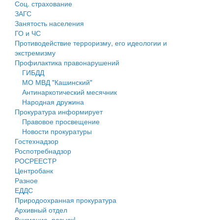
Соц. страхование
Персональные данные
ЗАГС
Занятость населения
Оценка регулирующего воздействия
ГО и ЧС
Противодействие терроризму, его идеологии и
Деятельность МУ
экстремизму
Профилактика правонарушений
Нормативы градостроительного проектирования
ГИБДД
МО МВД "Кашинский"
Правила землепользования и застройки
Антинаркотический месячник
Народная дружина
Генеральные планы
Прокуратура информирует
Правовое просвещение
Проекты планировки территории
Новости прокуратуры
Гостехнадзор
Собрание депутатов
Роспотребнадзор
РОСРЕЕСТР
Городское поселение
Центробанк
Разное
Сельские поселения
ЕДДС
Природоохранная прокуратура
Архивный отдел
Внимание, розыск!