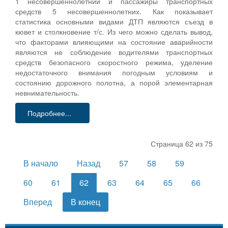
1 несовершеннолетний и пассажиры транспортных
средств 5 несовершеннолетних. Как показывает
статистика основными видами ДТП являются съезд в
кювет и столкновение т/с. Из чего можно сделать вывод,
что факторами влияющими на состояние аварийности
являются не соблюдение водителями транспортных
средств безопасного скоростного режима, уделение
недостаточного внимания погодным условиям и
состоянию дорожного полотна, а порой элементарная
невнимательность.
Подробнее...
Страница 62 из 75
В начало
Назад
57
58
59
60
61
62
63
64
65
66
Вперед
В конец