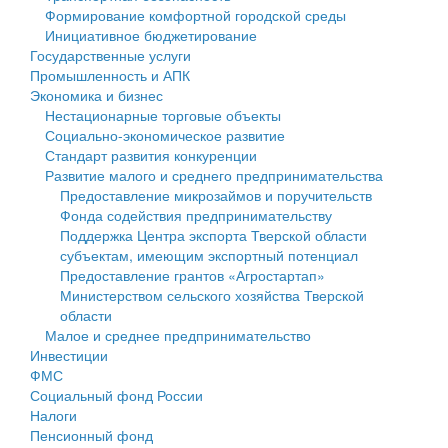
Формирование комфортной городской среды
Государственные услуги
Символика
муниципального округа Тверской области
Финансовое управление
Инициативное бюджетирование
Государственные услуги
Промышленность и АПК
Устав
Администрация Кашинского муниципального округа
Бюджет для граждан
Промышленность и АПК
Экономика и бизнес
Экономика и бизнес
Гостям округа
Тверской области
Имущество
Нестационарные торговые объекты
Социально-экономическое развитие
...
Туризм
Управление сельскими территориями
Выявление правообладателей ранее учтенных
Стандарт развития конкуренции
Развитие малого и среднего предпринимательства
Культура
Открытые данные
объектов недвижимости
Предоставление микрозаймов и поручительств
Фонда содействия предпринимательству
Образование
Работа с обращениями граждан
Имущественная поддержка субъектов малого и
Поддержка Центра экспорта Тверской области
субъектам, имеющим экспортный потенциал
Здравоохранение
Муниципальный контроль
среднего предпринимательства
Предоставление грантов «Агростартап»
Министерством сельского хозяйства Тверской
Социальная защита
Муниципальные услуги
Информационная поддержка субъектов малого и
области
Малое и среднее предпринимательство
Фотоальбом
Проекты административных регламентов
среднего предпринимательства
Инвестиции
ФМС
Антимонопольный комплаенс
Муниципальные программы
Социальный фонд России
Налоги
Противодействие коррупции
Контрольно-счетная палата
Пенсионный фонд