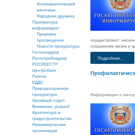
Антинаркотический
месячник
Народная дружина
Прокуратура
информирует
Правовое
просвещение
осуществляют несен
Новости прокуратуры
сохранение жизни и з
Гостехнадзор
Роспотребнадзор
Подробнее...
РОСРЕЕСТР
Центробанк
Профилактическ
Разное
ЕДДС
Природоохранная
прокуратура
Информация о мате
Архивный отдел
Внимание, розыск!
Архитектура и
градостроительство
Некоммерческие
организации