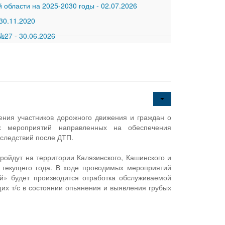
 области на 2025-2030 годы
-
02.07.2026
30.11.2020
 №27
-
30.06.2026
ия участников дорожного движения и граждан о
х мероприятий направленных на обеспечения
следствий после ДТП.
ройдут на территории Калязинского, Кашинского и
я текущего года. В ходе проводимых мероприятий
» будет производится отработка обслуживаемой
х т/с в состоянии опьянения и выявления грубых