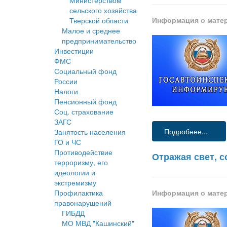
Министерством
сельского хозяйства
Информация о мате
Тверской области
Малое и среднее
предпринимательство
Инвестиции
ФМС
Социальный фонд
России
Налоги
Пенсионный фонд
Соц. страхование
ЗАГС
Подробнее...
Занятость населения
ГО и ЧС
Противодействие
Отражая свет, 
терроризму, его
идеологии и
экстремизму
Профилактика
Информация о мате
правонарушений
ГИБДД
МО МВД "Кашинский"