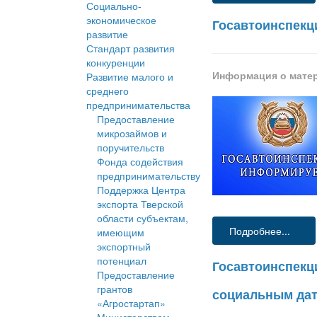
Социально-
экономическое
Госавтоинспекц
развитие
Стандарт развития
конкуренции
Информация о мате
Развитие малого и
среднего
предпринимательства
Предоставление
микрозаймов и
поручительств
Фонда содействия
предпринимательству
Поддержка Центра
экспорта Тверской
области субъектам,
Подробнее...
имеющим
экспортный
потенциал
Госавтоинспекц
Предоставление
грантов
социальным дат
«Агростартап»