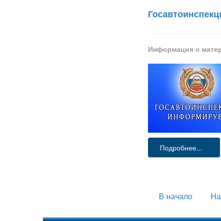
Госавтоинспекц
Информация о мате
Подробнее...
В начало
На