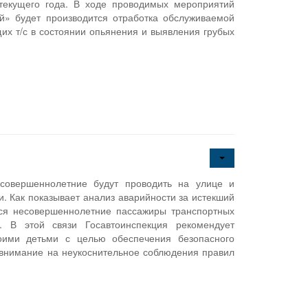
 текущего года. В ходе проводимых мероприятий
» будет производится отработка обслуживаемой
х т/с в состоянии опьянения и выявления грубых
есовершеннолетние будут проводить на улице и
и. Как показывает анализ аварийности за истекший
ся несовершеннолетние пассажиры транспортных
ы. В этой связи Госавтоинспекция рекомендует
оими детьми с целью обеспечения безопасного
 внимание на неукоснительное соблюдения правил