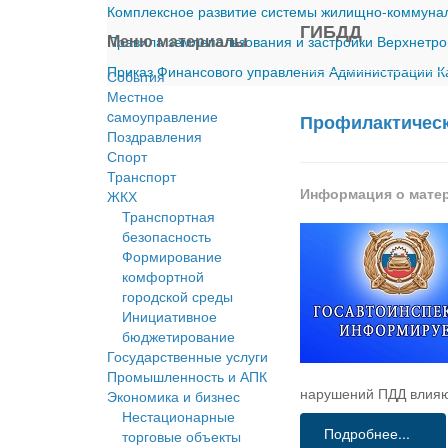
Комплексное развитие системы жилищно-коммуналь
ГИБДД
Меню материалы
Правила землепользования и застройки Верхнетро
Приказ Финансового управления Администрации Ка
События
Местное
cамоуправление
Профилактическ
Поздравления
Спорт
Транспорт
Информация о мате
ЖКХ
Транспортная
безопасность
Формирование
комфортной
городской среды
Инициативное
бюджетирование
Государственные услуги
Промышленность и АПК
нарушений ПДД влияю
Экономика и бизнес
Нестационарные
Подробнее...
торговые объекты