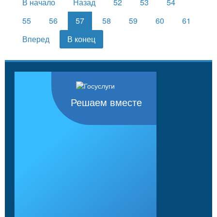
В начало
Назад
52
53
54
55
56
57
58
59
60
61
Вперед
В конец
Решаем вместе