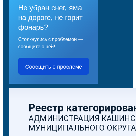
Не убран снег, яма
на дороге, не горит
фонарь?
Столкнулись с проблемой —
сообщите о ней!
Сообщить о проблеме