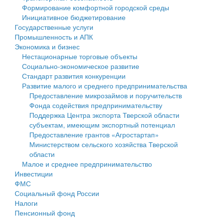
Формирование комфортной городской среды
Государственные услуги
Символика
муниципального округа Тверской области
Финансовое управление
Инициативное бюджетирование
Государственные услуги
Промышленность и АПК
Устав
Администрация Кашинского муниципального округа
Бюджет для граждан
Промышленность и АПК
Экономика и бизнес
Экономика и бизнес
Гостям округа
Тверской области
Имущество
Нестационарные торговые объекты
Социально-экономическое развитие
...
Туризм
Управление сельскими территориями
Выявление правообладателей ранее учтенных
Стандарт развития конкуренции
Развитие малого и среднего предпринимательства
Культура
Открытые данные
объектов недвижимости
Предоставление микрозаймов и поручительств
Фонда содействия предпринимательству
Образование
Работа с обращениями граждан
Имущественная поддержка субъектов малого и
Поддержка Центра экспорта Тверской области
субъектам, имеющим экспортный потенциал
Здравоохранение
Муниципальный контроль
среднего предпринимательства
Предоставление грантов «Агростартап»
Министерством сельского хозяйства Тверской
Социальная защита
Муниципальные услуги
Информационная поддержка субъектов малого и
области
Малое и среднее предпринимательство
Фотоальбом
Проекты административных регламентов
среднего предпринимательства
Инвестиции
ФМС
Антимонопольный комплаенс
Муниципальные программы
Социальный фонд России
Налоги
Противодействие коррупции
Контрольно-счетная палата
Пенсионный фонд