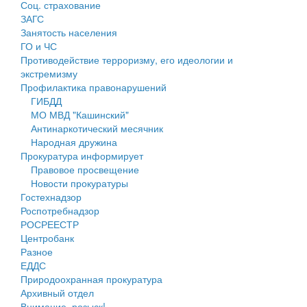
Соц. страхование
Персональные данные
ЗАГС
Занятость населения
Оценка регулирующего воздействия
ГО и ЧС
Противодействие терроризму, его идеологии и
Деятельность МУ
экстремизму
Профилактика правонарушений
Нормативы градостроительного проектирования
ГИБДД
МО МВД "Кашинский"
Правила землепользования и застройки
Антинаркотический месячник
Народная дружина
Генеральные планы
Прокуратура информирует
Правовое просвещение
Проекты планировки территории
Новости прокуратуры
Гостехнадзор
Собрание депутатов
Роспотребнадзор
РОСРЕЕСТР
Городское поселение
Центробанк
Разное
Сельские поселения
ЕДДС
Природоохранная прокуратура
Архивный отдел
Внимание, розыск!