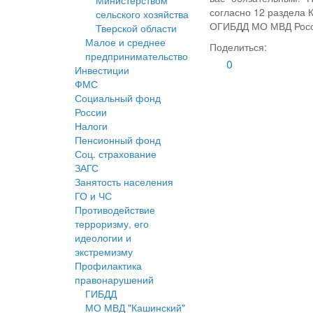
Министерством
согласно 12 раздела 
сельского хозяйства
ОГИБДД МО МВД Росс
Тверской области
Малое и среднее
Поделиться:
предпринимательство
0
Инвестиции
ФМС
Социальный фонд
России
Налоги
Пенсионный фонд
Соц. страхование
ЗАГС
Занятость населения
ГО и ЧС
Противодействие
терроризму, его
идеологии и
экстремизму
Профилактика
правонарушений
ГИБДД
МО МВД "Кашинский"