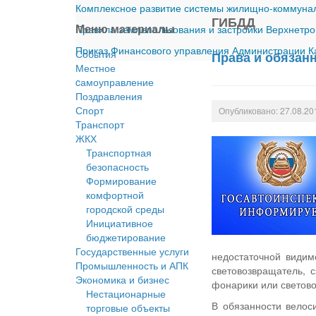
Комплексное развитие системы жилищно-коммуналь
ГИБДД
Меню материалы
Правила землепользования и застройки Верхнетро
Приказ Финансового управления Администрации Ка
События
Права и обязанн
Местное
cамоуправление
Поздравления
Спорт
Опубликовано: 27.08.20
Транспорт
ЖКХ
Транспортная
безопасность
Формирование
комфортной
городской среды
Инициативное
бюджетирование
Государственные услуги
недостаточной видим
Промышленность и АПК
световозвращатель, 
Экономика и бизнес
фонарики или светово
Нестационарные
В обязанности велос
торговые объекты