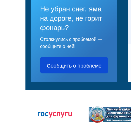
Не убран снег, яма
на дороге, не горит
фонарь?
Столкнулись с проблемой —
сообщите о ней!
Сообщить о проблеме