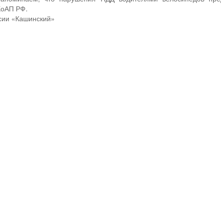
КоАП РФ.
ии «Кашинский»