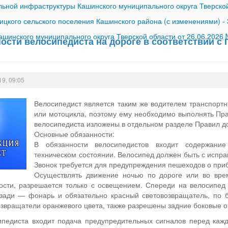
ной инфраструктуры Кашинского муниципального округа Тверской
ицкого сельского поселения Кашинского района (с изменениями)
-
шинского муниципального округа Тверской области от 26.06.2026
ости велосипедиста на дороге в соответствии с 
19, 09:05
Велосипедист является таким же водителем транспортн
или мотоцикла, поэтому ему необходимо выполнять Пр
велосипедиста изложены в отдельном разделе Правил д
Основные обязанности:
В обязанности велосипедистов входит содержание
техническом состоянии. Велосипед должен быть с испр
Звонок требуется для предупреждения пешеходов о при
Осуществлять движение ночью по дороге или во врем
ости, разрешается только с освещением. Спереди на велосипед
сзади — фонарь и обязательно красный световозвращатель, по 
звращатели оранжевого цвета, также разрешены задние боковые ог
ипедиста входит подача предупредительных сигналов перед каж