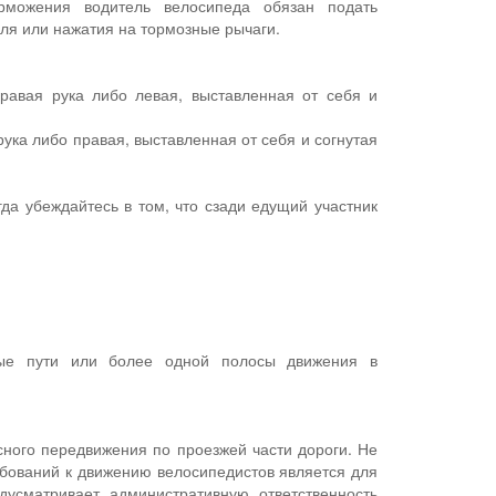
рможения водитель велосипеда обязан подать
уля или нажатия на тормозные рычаги.
равая рука либо левая, выставленная от себя и
ука либо правая, выставленная от себя и согнутая
да убеждайтесь в том, что сзади едущий участник
йные пути или более одной полосы движения в
ного передвижения по проезжей части дороги. Не
ебований к движению велосипедистов является для
усматривает административную ответственность