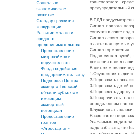
транспортного сре
Социально-
предупредительный си
экономическое
развитие
В ПДД предусмотрены
Стандарт развития
Сигнал правого пово
конкуренции
согнутая в локте под
Развитие малого и
Сигнал левого поворо
среднего
в локте под прямым у
предпринимательства
Сигнал торможения — 
Предоставление
Подав сигнал рукой, 
микрозаймов и
движения понял ваши 
поручительств
Водителям велосипед
Фонда содействия
1.Осуществлять движе
предпринимательству
2.Перевозить пассажи
Поддержка Центра
3.Перевозить детей д
экспорта Тверской
4.Пересекать дорогу 
области субъектам,
5.Поворачивать нал
имеющим
определенном направ
экспортный
6.Буксировать велоси
потенциал
Разрешается перевози
Предоставление
Уважаемые водители 
грантов
надо забывать, что В
«Агростартап»
вас обязательным! 