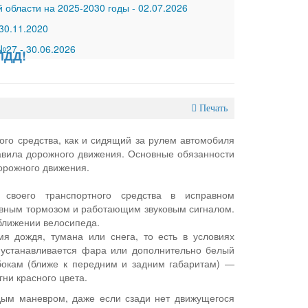
 области на 2025-2030 годы
-
02.07.2026
30.11.2020
 №27
-
30.06.2026
ПДД!
Печать
ого средства, как и сидящий за рулем автомобиля
авила дорожного движения. Основные обязанности
орожного движения.
 своего транспортного средства в исправном
авным тормозом и работающим звуковым сигналом.
ближении велосипеда.
я дождя, тумана или снега, то есть в условиях
 устанавливается фара или дополнительно белый
бокам (ближе к передним и задним габаритам) —
ни красного цвета.
дым маневром, даже если сзади нет движущегося