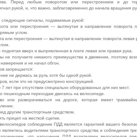
дства. Перед любым поворотом или перестроением и до то
гнал рукой, и, что важно, заблаговременно до начала вращения р
 следующие сигналы, подаваемые рукой:
рота или перестроения — вытянутая в направлении поворота п
 прямым углом.
та или перестроения — вытянутая в направлении поворота левая р
глом.
поднятая вверх и выпрямленная в локте левая или правая рука.
вы не получаете никакого преимущества в движении, поэтому всег
намерения и не начал обгон.
ов запрещается:
ние не держась за руль хотя бы одной рукой.
ров, если это не предусмотрено конструкцией.
о 7 лет при отсутствии специально оборудованных для них мест.
по пешеходным переходам двигаясь на велосипеде.
ево или разворачиваться на дороге, которая имеет трамва
лении.
пед другим транспортным средством.
ть прицеп на жесткой сцепке.
велосипедов соблюдение ПДД является гарантией вашего безопас
ы являетесь водителями транспортного средства и соблюдения тр
Напоминаем, что нарушения ПДД водителями велосипедов пред