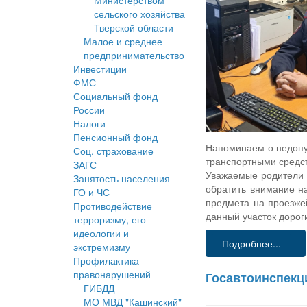
Министерством
сельского хозяйства
Тверской области
Малое и среднее
предпринимательство
Инвестиции
ФМС
Социальный фонд
России
Налоги
Пенсионный фонд
Напоминаем о недопу
Соц. страхование
транспортными средст
ЗАГС
Уважаемые родители 
Занятость населения
обратить внимание н
ГО и ЧС
предмета на проезже
Противодействие
данный участок дорог
терроризму, его
идеологии и
Подробнее...
экстремизму
Профилактика
правонарушений
Госавтоинспекц
ГИБДД
МО МВД "Кашинский"