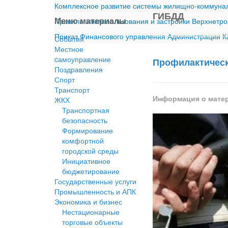
Комплексное развитие системы жилищно-коммуналь
ГИБДД
Меню материалы
Правила землепользования и застройки Верхнетро
Приказ Финансового управления Администрации Ка
События
Местное
cамоуправление
Профилактическ
Поздравления
Спорт
Транспорт
Информация о мате
ЖКХ
Транспортная
безопасность
Формирование
комфортной
городской среды
Инициативное
бюджетирование
Государственные услуги
Промышленность и АПК
Экономика и бизнес
Нестационарные
торговые объекты