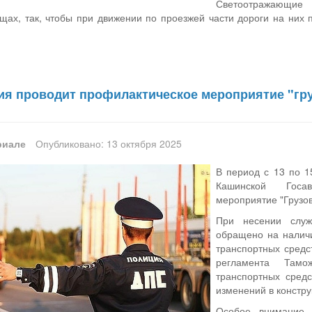
Светоотражающие 
щах, так, чтобы при движении по проезжей части дороги на них 
ия проводит профилактическое мероприятие "гру
риале
Опубликовано: 13 октября 2025
В период с 13 по 1
Кашинской Госав
мероприятие "Грузов
При несении слу
обращено на наличи
транспортных средс
регламента Тамо
транспортных средс
изменений в констр
Особое внимание 