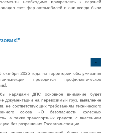
элементы необходимо прикреплять к верхней
попадал свет фар автомобилей и они всегда были
зовик!"
5 октября 2025 года на территории обслуживания
тоинспекции проводится профилактическое
ик!.
жбы нарядами ДПС основное внимание будет
е документации на перевозимый груз, выявление
тв, не соответствующих требованиям технического
женного союза «О безопасности колесных
тв», а также транспортных средств, с внесением
укцию без разрешения Госавтоинспекции.
при проведении мероприятий будет уделяться