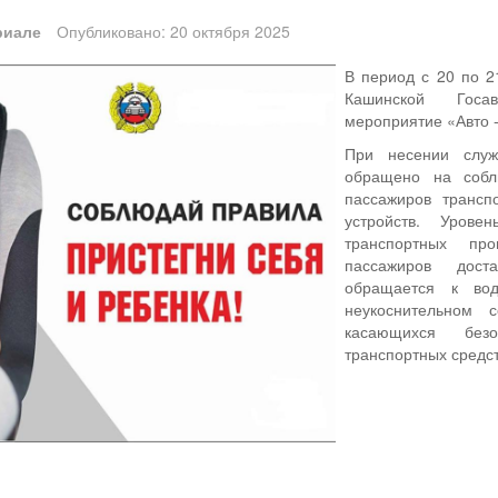
риале
Опубликовано: 20 октября 2025
В период с 20 по 2
Кашинской Госав
мероприятие «Авто -
При несении слу
обращено на собл
пассажиров трансп
устройств. Урове
транспортных пр
пассажиров дост
обращается к вод
неукоснительном
касающихся без
транспортных средст