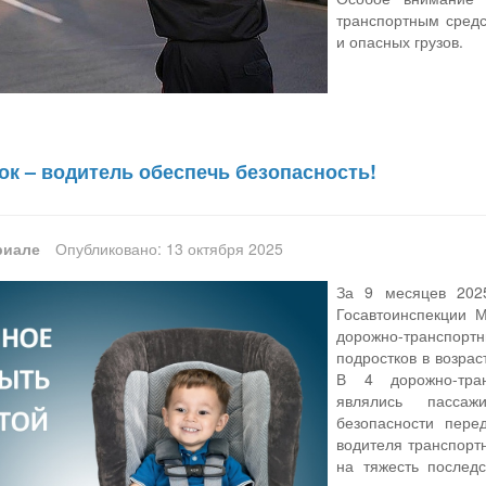
транспортным сред
и опасных грузов.
ок – водитель обеспечь безопасность!
риале
Опубликовано: 13 октября 2025
За 9 месяцев 202
Госавтоинспекции 
дорожно-транспор
подростков в возрас
В 4 дорожно-тран
являлись пассаж
безопасности пере
водителя транспорт
на тяжесть послед