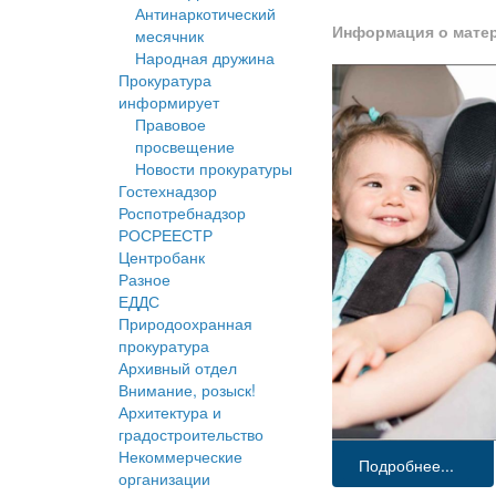
Антинаркотический
Информация о мате
месячник
Народная дружина
Прокуратура
информирует
Правовое
просвещение
Новости прокуратуры
Гостехнадзор
Роспотребнадзор
РОСРЕЕСТР
Центробанк
Разное
ЕДДС
Природоохранная
прокуратура
Архивный отдел
Внимание, розыск!
Архитектура и
градостроительство
Некоммерческие
Подробнее...
организации