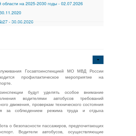
 области на 2025-2030 годы
-
02.07.2026
30.11.2020
 №27
-
30.06.2026
служивания Госавтоинспекцией МО МВД России
водится профилактическое мероприятие на
порте.
тоинспекции будут уделять особое внимание
олнения водителями автобусов требований
ного движения, проверкам технического состояния
оля за соблюдением режима труда и отдыха
абота о безопасности пассажиров, предпочитающих
нспорт. Водители автобусов, осуществляющие