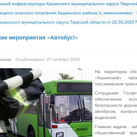
ной инфраструктуры Кашинского муниципального округа Тверской
ицкого сельского поселения Кашинского района (с изменениями)
-
шинского муниципального округа Тверской области от 26.06.2026
ие мероприятия «Автобус!»
риале
Опубликовано: 27 октября 2025
На территории об
«Кашинский» про
пассажирском транс
Сотрудники Госав
обеспечению исп
безопасности дорож
автобусов, контр
водителей.
Главная задача - з
общественный тра