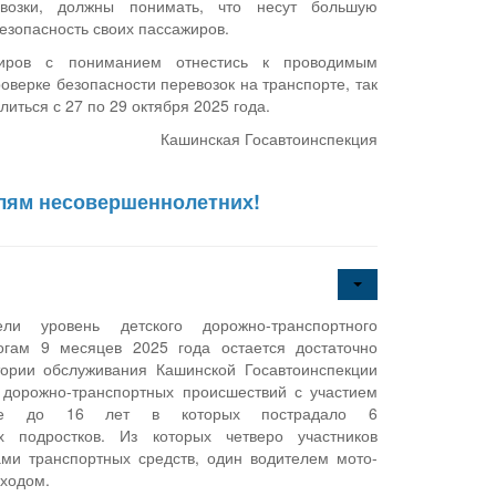
евозки, должны понимать, что несут большую
безопасность своих пассажиров.
иров с пониманием отнестись к проводимым
оверке безопасности перевозок на транспорте, так
иться с 27 по 29 октября 2025 года.
Кашинская Госавтоинспекция
лям несовершеннолетних!
ли уровень детского дорожно-транспортного
огам 9 месяцев 2025 года остается достаточно
тории обслуживания Кашинской Госавтоинспекции
 дорожно-транспортных происшествий с участием
те до 16 лет в которых пострадало 6
х подростков. Из которых четверо участников
ми транспортных средств, один водителем мото-
еходом.