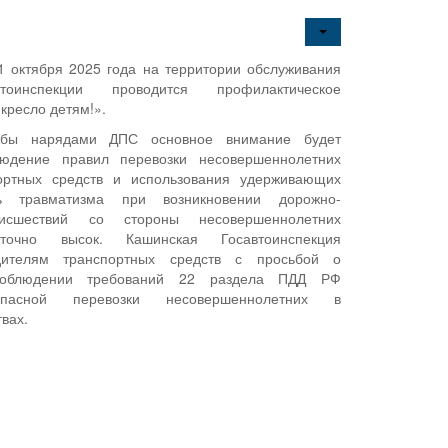
1 октября 2025 года на территории обслуживания
тоинспекции проводится профилактическое
кресло детям!».
жбы нарядами ДПС основное внимание будет
юдение правил перевозки несовершеннолетних
ортных средств и использования удерживающих
нь травматизма при возникновении дорожно-
оисшествий со стороны несовершеннолетних
аточно высок. Кашинская Госавтоинспекция
ителям транспортных средств с просьбой о
 соблюдении требований 22 раздела ПДД РФ
опасной перевозки несовершеннолетних в
вах.