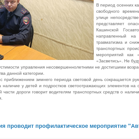
В период осенних к
свободного времен
улице непосредстве
представляет опас
Кашинской Госавт
направленный на 
травматизма и сниж
транспортных прои
мероприятий как «
«Засветись». Не буд
стимости управления несовершеннолетними не достигшими возра
ва данной категории.
с приближением зимнего периода световой день сокращается рук
а наличие у детей и подростков светоотражающих элементов на
й части дороги говорит водителям транспортных средств о налич
и.
ия проводит профилактическое мероприятие "Авт