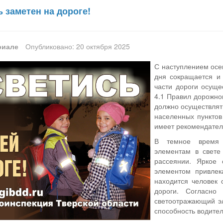
ь заметен на дороге!
риале
Опубликовано: 20 октября 2025
С наступлением осе
дня сокращается и
части дороги осуще
4.1 Правил дорожно
должно осуществлят
населенных пунктов
имеет рекомендател
В темное время 
элементам в свете
рассеянии. Яркое 
элементом привлек
находится человек 
дороги. Согласно
светоотражающий э
способность водител