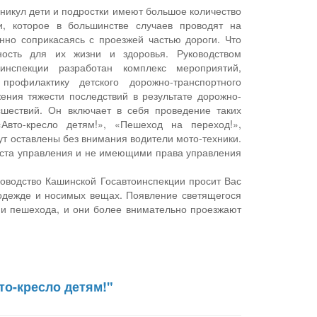
аникул дети и подростки имеют большое количество
и, которое в большинстве случаев проводят на
нно соприкасаясь с проезжей частью дороги. Что
ность для их жизни и здоровья. Руководством
оинспекции разработан комплекс мероприятий,
профилактику детского дорожно-транспортного
ения тяжести последствий в результате дорожно-
сшествий. Он включает в себя проведение таких
Авто-кресло детям!», «Пешеход на переход!»,
ут оставлены без внимания водители мото-техники.
ста управления и не имеющими права управления
оводство Кашинской Госавтоинспекции просит Вас
 одежде и носимых вещах. Появление светящегося
ии пешехода, и они более внимательно проезжают
о-кресло детям!"