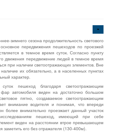
ннее-зимнего сезона продолжительность светового
 основное передвижения пешеходов по проезжей
ствляется в темное время суток. Согласно пункту
го движения передвижение людей в темное время
ься при наличии светоотражающих элементов. Вне
 наличие их обязательно, а в населенных пунктах
ьный характер.
суток пешеход благодаря светоотражающим
 фар автомобиля виден на достаточно большом
световое пятно, создаваемое светоотражающим
ает внимание водителя и понимая, что впереди
он более внимательно проезжает данный участок
 исследованиям пешеход, имеющий при себе
лемент виден на расстоянии втрое превышающем
я заметить его без отражателя (130-400м).