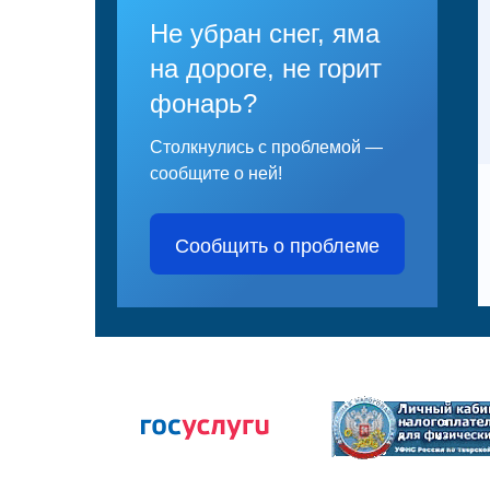
Не убран снег, яма
на дороге, не горит
фонарь?
Столкнулись с проблемой —
сообщите о ней!
Сообщить о проблеме