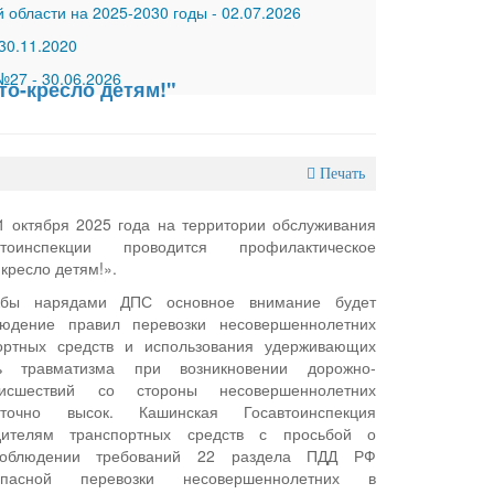
 области на 2025-2030 годы
-
02.07.2026
30.11.2020
 №27
-
30.06.2026
о-кресло детям!"
Печать
1 октября 2025 года на территории обслуживания
тоинспекции проводится профилактическое
кресло детям!».
жбы нарядами ДПС основное внимание будет
юдение правил перевозки несовершеннолетних
ортных средств и использования удерживающих
нь травматизма при возникновении дорожно-
оисшествий со стороны несовершеннолетних
аточно высок. Кашинская Госавтоинспекция
ителям транспортных средств с просьбой о
 соблюдении требований 22 раздела ПДД РФ
опасной перевозки несовершеннолетних в