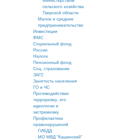
Министерством
сельского хозяйства
Тверской области
Малое и среднее
предпринимательство
Инвестиции
ФМС
Социальный фонд
России
Налоги
Пенсионный фонд
Соц. страхование
ЗАГС
Занятость населения
ГО и ЧС
Противодействие
терроризму, его
идеологии и
экстремизму
Профилактика
правонарушений
ГИБДД
МО МВД "Кашинский"