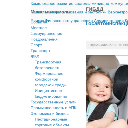
Комплексное развитие системы жилищно-коммуналь
ГИБДД
Меню материалы
Правила землепользования и застройки Верхнетро
Приказ Финансового управления Администрации Ка
События
Госавтоинспекц
Местное
cамоуправление
Поздравления
Спорт
Опубликовано: 20.10.20
Транспорт
ЖКХ
Транспортная
безопасность
Формирование
комфортной
городской среды
Инициативное
бюджетирование
Государственные услуги
Промышленность и АПК
Экономика и бизнес
Нестационарные
торговые объекты