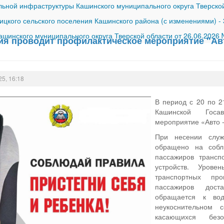
ной инфраструктуры Кашинского муниципального округа Тверской
ицкого сельского поселения Кашинского района (с изменениями)
-
шинского муниципального округа Тверской области от 26.06.2026
ия проводит профилактическое мероприятие "Авт
25, 16:18
В период с 20 по 2
Кашинской Госав
мероприятие «Авто -
При несении слу
обращено на собл
пассажиров трансп
устройств. Урове
транспортных пр
пассажиров дост
обращается к вод
неукоснительном
касающихся без