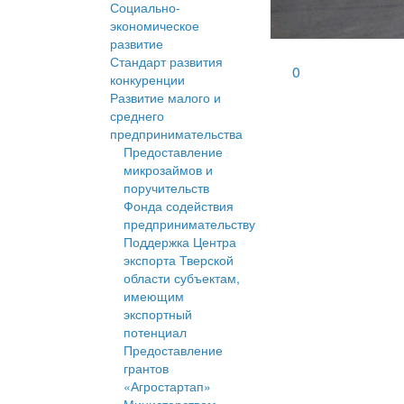
Социально-
экономическое
развитие
Стандарт развития
0
конкуренции
Развитие малого и
среднего
предпринимательства
Предоставление
микрозаймов и
поручительств
Фонда содействия
предпринимательству
Поддержка Центра
экспорта Тверской
области субъектам,
имеющим
экспортный
потенциал
Предоставление
грантов
«Агростартап»