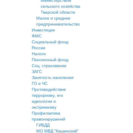
Министерством
сельского хозяйства
Тверской области
Малое и среднее
предпринимательство
Инвестиции
ФМС
Социальный фонд
России
Налоги
Пенсионный фонд
Соц. страхование
ЗАГС
Занятость населения
ГО и ЧС
Противодействие
терроризму, его
идеологии и
экстремизму
Профилактика
правонарушений
ГИБДД
МО МВД "Кашинский"