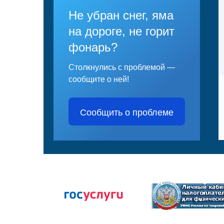
Не убран снег, яма
на дороге, не горит
фонарь?
Столкнулись с проблемой —
сообщите о ней!
Сообщить о проблеме