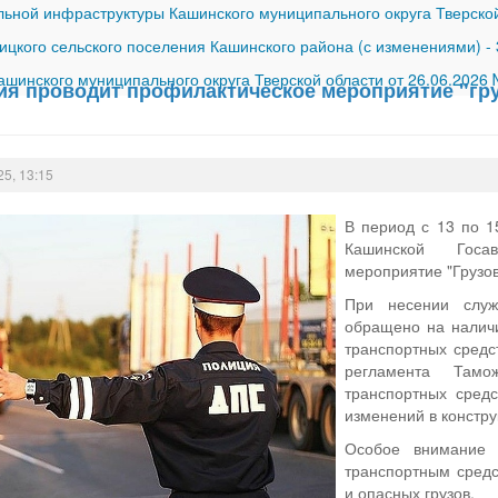
ной инфраструктуры Кашинского муниципального округа Тверской
ицкого сельского поселения Кашинского района (с изменениями)
-
шинского муниципального округа Тверской области от 26.06.2026
ия проводит профилактическое мероприятие "гру
25, 13:15
В период с 13 по 1
Кашинской Госав
мероприятие "Грузов
При несении слу
обращено на наличи
транспортных средс
регламента Тамо
транспортных средс
изменений в констр
Особое внимание 
транспортным сред
и опасных грузов.