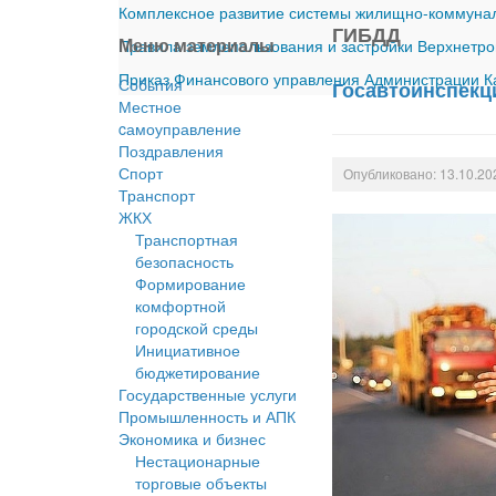
Комплексное развитие системы жилищно-коммуналь
ГИБДД
Меню материалы
Правила землепользования и застройки Верхнетро
Приказ Финансового управления Администрации Ка
События
Госавтоинспекц
Местное
cамоуправление
Поздравления
Спорт
Опубликовано: 13.10.20
Транспорт
ЖКХ
Транспортная
безопасность
Формирование
комфортной
городской среды
Инициативное
бюджетирование
Государственные услуги
Промышленность и АПК
Экономика и бизнес
Нестационарные
торговые объекты