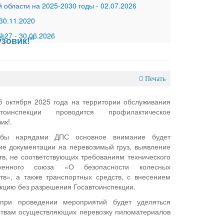
 области на 2025-2030 годы
-
02.07.2026
30.11.2020
 №27
-
30.06.2026
зовик!"
Печать
5 октября 2025 года на территории обслуживания
тоинспекции проводится профилактическое
ик!.
жбы нарядами ДПС основное внимание будет
е документации на перевозимый груз, выявление
тв, не соответствующих требованиям технического
женного союза «О безопасности колесных
тв», а также транспортных средств, с внесением
укцию без разрешения Госавтоинспекции.
при проведении мероприятий будет уделяться
ствам осуществляющих перевозку пиломатериалов