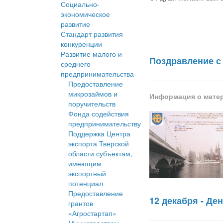
Социально-
экономическое
развитие
Стандарт развития
конкуренции
Развитие малого и
Поздравление с
среднего
предпринимательства
Предоставление
микрозаймов и
Информация о мате
поручительств
Фонда содействия
предпринимательству
Поддержка Центра
экспорта Тверской
области субъектам,
имеющим
экспортный
потенциал
Предоставление
12 декабря - Д
грантов
«Агростартап»