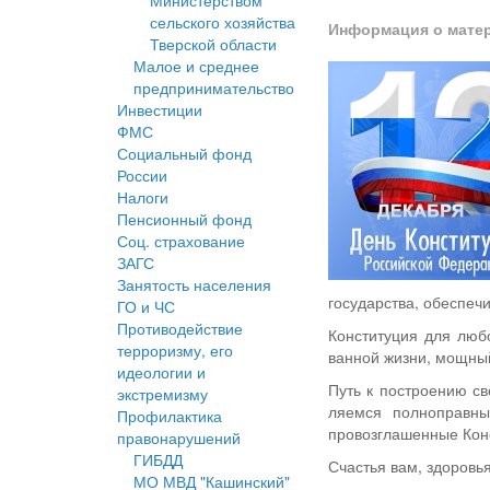
Министерством
сельского хозяйства
Информация о мате
Тверской области
Малое и среднее
предпринимательство
Инвестиции
ФМС
Социальный фонд
России
Налоги
Пенсионный фонд
Соц. страхование
ЗАГС
Занятость населения
государства, обеспеч
ГО и ЧС
Противодействие
Конституция для любо
терроризму, его
ванной жизни, мощный
идеологии и
Путь к построению св
экстремизму
ляемся полноправны
Профилактика
провозглашенные Конс
правонарушений
ГИБДД
Счастья вам, здоровь
МО МВД "Кашинский"