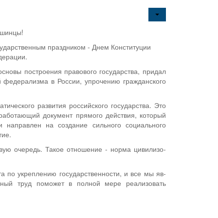
ашинцы!
ударственным праздником - Днем Кон­ституции
дерации.
сновы построения правового го­сударства, придал
 федерализ­ма в России, упрочению гражданского
ического развития российско­го государства. Это
 работающий документ прямого действия, который
и направлен на создание сильного социального
тие.
рвую очередь. Такое отношение - норма цивилизо­
а по укреплению государственности, и все мы яв­
ьный труд поможет в полной мере реализовать