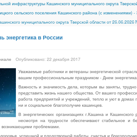
ной инфраструктуры Кашинского муниципального округа Тверской
ицкого сельского поселения Кашинского района (с изменениями)
-
шинского муниципального округа Тверской области от 26.06.2026
нь энергетика в России
риале
Опубликовано: 22 декабря 2017
Уважаемые работники и ветераны энергетической отрасли
вашим профес­сиональным праздником - Днем энергетика
Важность и значимость дела, которым вы заняты, трудно
предста­вить жизнь нашего общества. От вашего професс
работа предприя­тий и учреждений, тепло и уют в домах г
ни и социальное благополучие кашинцев.
В энергетических организа­циях г.Кашина и Кашинского 
несмотря на трудно­сти обеспечивают стабильное и б
ми возникающими проблемами.
оро­вья, успешной и плодотворной работы, счастья и благополу­чи