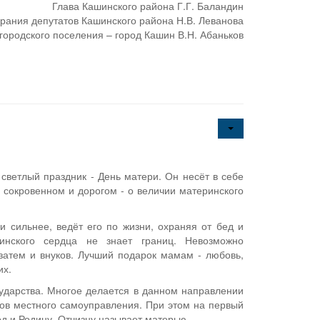
Глава Кашинского района Г.Г. Баландин
рания депутатов Кашинского района Н.В. Леванова
городского поселения – город Кашин В.Н. Абаньков
светлый праздник - День матери. Он несёт в себе
сокровенном и дорогом - о величии материнского
 сильнее, ведёт его по жизни, охраняя от бед и
инского сердца не знает границ. Невозможно
 затем и внуков. Лучший подарок мамам - любовь,
их.
сударства. Многое делается в данном направлении
нов местного самоуправления. При этом на первый
д и Родину, Отчизну называет матерью.