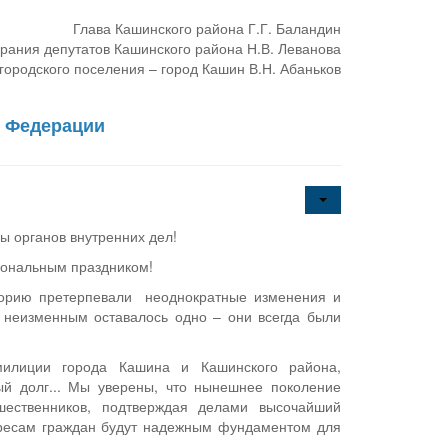
Глава Кашинского района Г.Г. Баландин
рания депутатов Кашинского района Н.В. Леванова
городского поселения – город Кашин В.Н. Абаньков
й Федерации
ы органов внутренних дел!
ональным праздником!
торию претерпевали неоднократные изменения и
, неизменным оставалось одно – они всегда были
илиции города Кашина и Кашинского района,
й долг... Мы уверены, что нынешнее поколение
шественников, подтверждая делами высочайший
ересам граждан будут надежным фундаментом для