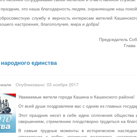
о праздник, это наша благодарность людям, охраняющим наш покой
обро­совестную службу и верность интересам жителей Кашинско
орошего настроения, благополучия, мира и добра!
Председатель Соб
Глава 
 народного единства
риале
Опубликовано: 03 ноября 2017
Уважаемые жители города Кашина и Кашинского района!
От всей души поздравляем вас с одним из главных госуда
Этот праздник несет в себе идею сплочения общества 
свершениям, стремлению плодотворно трудиться на благо 
В самые трудные моменты в историческом наследии 
стремление к добру, взаимная поддержка, независи