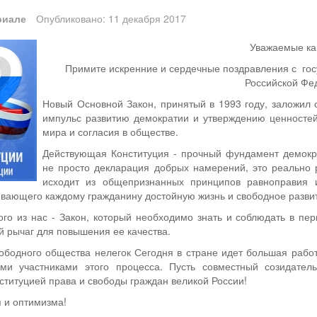
риале
Опубликовано: 11 декабря 2017
Уважаемые к
Примите искренние и сердечные поздравления с гос
Российской Фе
Новый Основной Закон, принятый в 1993 году, заложил о
импульс развитию демо­кратии и утверждению ценностей
мира и согласия в обществе.
Действующая Конституция - прочный фун­дамент демократ
не просто декларация до­брых намерений, это реально
исходит из общепризнанных принципов равноправия 
ивающего каждому гра­жданину достойную жизнь и свободное раз­ви
го из нас - Закон, ко­торый необходимо знать и соблюдать в пе
 рычаг для повышения ее качества.
ободного общества не­легок Сегодня в стране идет большая работ
ми участниками этого процесса. Пусть совместный созидател
титуцией права и свободы граждан великой России!
я и оптимизма!