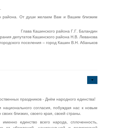
.
го района. От души желаем Вам и Вашим близким
Глава Кашинского района Г.Г. Баландин
рания депутатов Кашинского района Н.В. Леванова
городского поселения – город Кашин В.Н. Абаньков
рственных праздников - Днём народного единства!
и национального согласия, побуждая нас к новым
своих близких, своего края, своей страны.
именно единство всего народа, сплоченность,
мо от убеждений, национальной и религиозной