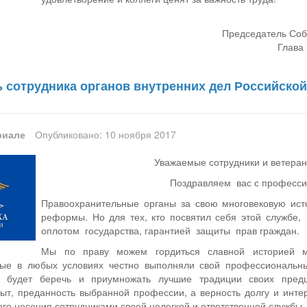
Председатель Соб
Глава 
нь сотрудника органов внутренних дел Российско
риале
Опубликовано: 10 ноября 2017
Уважаемые сотрудники и ветеран
Поздравляем вас с професси
Правоохранительные органы за свою многовековую ис
реформы. Но для тех, кто посвятил себя этой служ­бе
оплотом государства, гарантией защиты прав граждан.
Мы по праву можем гордиться славной историей м
рые в любых условиях честно выполняли свой профессиональны
и будет беречь и приумножать лучшие традиции своих пред
ыт, преданность выбранной профессии, а верность долгу и инт
го несения сотрудниками своей нелегкой и ответственной службы.