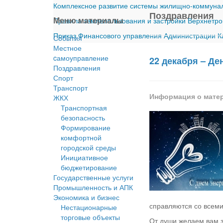
Комплексное развитие системы жилищно-коммуналь
Поздравления
Меню материалы
Правила землепользования и застройки Верхнетро
Приказ Финансового управления Администрации Ка
События
Местное
cамоуправление
22 декабря – Де
Поздравления
Спорт
Транспорт
Информация о мате
ЖКХ
Транспортная
безопасность
Формирование
комфортной
городской среды
Инициативное
бюджетирование
Государственные услуги
Промышленность и АПК
Экономика и бизнес
справля­ются со все
Нестационарные
торговые объекты
От души желаем вам зд