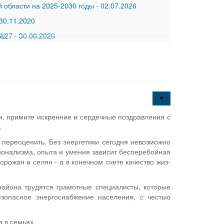
 области на 2025-2030 годы
-
02.07.2026
30.11.2020
 №27
-
30.06.2026
, примите искренние и сердечные по­здравления с
.
 переоценить. Без энергетики сегодня невозможно
ионализма, опыта и умения зависит бес­перебойная
орожан и селян - а в конечном счете качество жиз­
района трудят­ся грамотные специалисты, которые
езопасное энергоснабжение населения, с честью
я в семьях.