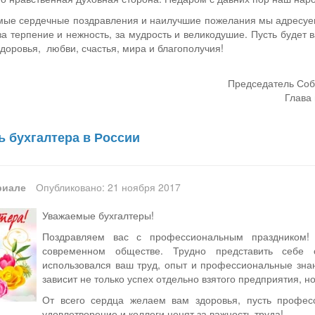
мые сердечные поздрав­ления и наилучшие пожелания мы адресу
за терпение и неж­ность, за мудрость и великодушие. Пусть бу­дет
здоровья, любви, счастья, мира и благополучия!
Председатель Соб
Глава 
ь бухгалтера в России
риале
Опубликовано: 21 ноября 2017
Уважаемые бухгалтеры!
Поздравляем вас с профессиональным праздником
современном обществе. Трудно представить себе 
использовался ваш труд, опыт и профессиональные знан
зависит не только успех отдельно взятого предприятия, н
От всего сердца желаем вам здоровья, пусть професс
удовлетворение и коллеги ценят за важность труда!