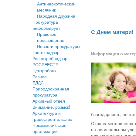
Антинаркотический
месячник
Народная дружина
Прокуратура
информирует
С Днем матери!
Правовое
просвещение
Новости прокуратуры
Гостехнадзор
Информация о мате
Роспотребнадзор
РОСРЕЕСТР
Центробанк
Разное
ЕДДС
Природоохранная
прокуратура
Архивный отдел
Внимание, розыск!
Архитектура и
благодарность, почтит
градостроительство
Охрана материнства и
Некоммерческие
на региональном уров
организации
план выступает именн