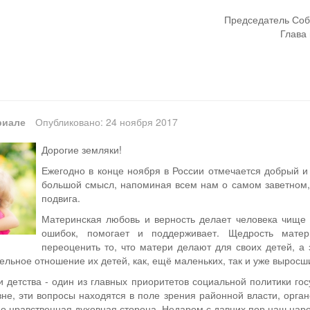
Председатель Соб
Глава 
риале
Опубликовано: 24 ноября 2017
Дорогие земляки!
Ежегодно в конце ноября в России отмечается добрый и 
большой смысл, напоминая всем нам о самом заветном, 
подвига.
Материнская любовь и верность делает человека чище и
ошибок, помогает и поддерживает. Щедрость матер
переоценить то, что матери делают для своих детей, а
ельное отношение их детей, как, ещё маленьких, так и уже выросш
 детства - один из главных приоритетов социальной политики го
не, эти вопросы находятся в поле зрения районной власти, орга
о нравственная духовная сторона. Недаром с давних пор наш наро