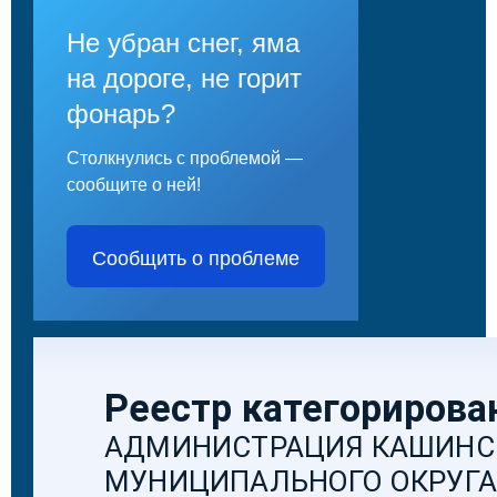
Не убран снег, яма
на дороге, не горит
фонарь?
Столкнулись с проблемой —
сообщите о ней!
Сообщить о проблеме