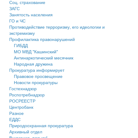
Соц. страхование
Персональные данные
ЗАГС
Занятость населения
Оценка регулирующего воздействия
ГО и ЧС
Противодействие терроризму, его идеологии и
Деятельность МУ
экстремизму
Профилактика правонарушений
Нормативы градостроительного проектирования
ГИБДД
МО МВД "Кашинский"
Правила землепользования и застройки
Антинаркотический месячник
Народная дружина
Генеральные планы
Прокуратура информирует
Правовое просвещение
Проекты планировки территории
Новости прокуратуры
Гостехнадзор
Собрание депутатов
Роспотребнадзор
РОСРЕЕСТР
Городское поселение
Центробанк
Разное
Сельские поселения
ЕДДС
Природоохранная прокуратура
Архивный отдел
Внимание, розыск!