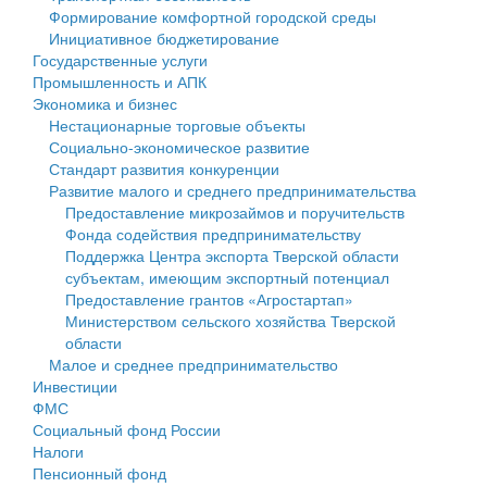
Формирование комфортной городской среды
Государственные услуги
Символика
муниципального округа Тверской области
Финансовое управление
Инициативное бюджетирование
Государственные услуги
Промышленность и АПК
Устав
Администрация Кашинского муниципального округа
Бюджет для граждан
Промышленность и АПК
Экономика и бизнес
Экономика и бизнес
Гостям округа
Тверской области
Имущество
Нестационарные торговые объекты
Социально-экономическое развитие
...
Туризм
Управление сельскими территориями
Выявление правообладателей ранее учтенных
Стандарт развития конкуренции
Развитие малого и среднего предпринимательства
Культура
Открытые данные
объектов недвижимости
Предоставление микрозаймов и поручительств
Фонда содействия предпринимательству
Образование
Работа с обращениями граждан
Имущественная поддержка субъектов малого и
Поддержка Центра экспорта Тверской области
субъектам, имеющим экспортный потенциал
Здравоохранение
Муниципальный контроль
среднего предпринимательства
Предоставление грантов «Агростартап»
Министерством сельского хозяйства Тверской
Социальная защита
Муниципальные услуги
Информационная поддержка субъектов малого и
области
Малое и среднее предпринимательство
Фотоальбом
Проекты административных регламентов
среднего предпринимательства
Инвестиции
ФМС
Антимонопольный комплаенс
Муниципальные программы
Социальный фонд России
Налоги
Противодействие коррупции
Контрольно-счетная палата
Пенсионный фонд