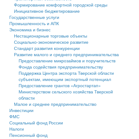
Формирование комфортной городской среды
Государственные услуги
Символика
муниципального округа Тверской области
Финансовое управление
Инициативное бюджетирование
Государственные услуги
Промышленность и АПК
Устав
Администрация Кашинского муниципального округа
Бюджет для граждан
Промышленность и АПК
Экономика и бизнес
Экономика и бизнес
Гостям округа
Тверской области
Имущество
Нестационарные торговые объекты
Социально-экономическое развитие
...
Туризм
Управление сельскими территориями
Выявление правообладателей ранее учтенных
Стандарт развития конкуренции
Развитие малого и среднего предпринимательства
Культура
Открытые данные
объектов недвижимости
Предоставление микрозаймов и поручительств
Фонда содействия предпринимательству
Образование
Работа с обращениями граждан
Имущественная поддержка субъектов малого и
Поддержка Центра экспорта Тверской области
субъектам, имеющим экспортный потенциал
Здравоохранение
Муниципальный контроль
среднего предпринимательства
Предоставление грантов «Агростартап»
Министерством сельского хозяйства Тверской
Социальная защита
Муниципальные услуги
Информационная поддержка субъектов малого и
области
Малое и среднее предпринимательство
Фотоальбом
Проекты административных регламентов
среднего предпринимательства
Инвестиции
ФМС
Антимонопольный комплаенс
Муниципальные программы
Социальный фонд России
Налоги
Противодействие коррупции
Контрольно-счетная палата
Пенсионный фонд