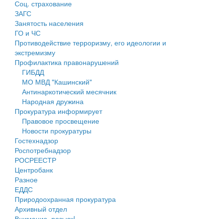
Соц. страхование
Персональные данные
ЗАГС
Занятость населения
Оценка регулирующего воздействия
ГО и ЧС
Противодействие терроризму, его идеологии и
Деятельность МУ
экстремизму
Профилактика правонарушений
Нормативы градостроительного проектирования
ГИБДД
МО МВД "Кашинский"
Правила землепользования и застройки
Антинаркотический месячник
Народная дружина
Генеральные планы
Прокуратура информирует
Правовое просвещение
Проекты планировки территории
Новости прокуратуры
Гостехнадзор
Собрание депутатов
Роспотребнадзор
РОСРЕЕСТР
Городское поселение
Центробанк
Разное
Сельские поселения
ЕДДС
Природоохранная прокуратура
Архивный отдел
Внимание, розыск!