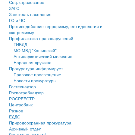
Соц. страхование
Персональные данные
ЗАГС
Занятость населения
Оценка регулирующего воздействия
ГО и ЧС
Противодействие терроризму, его идеологии и
Деятельность МУ
экстремизму
Профилактика правонарушений
Нормативы градостроительного проектирования
ГИБДД
МО МВД "Кашинский"
Правила землепользования и застройки
Антинаркотический месячник
Народная дружина
Генеральные планы
Прокуратура информирует
Правовое просвещение
Проекты планировки территории
Новости прокуратуры
Гостехнадзор
Собрание депутатов
Роспотребнадзор
РОСРЕЕСТР
Городское поселение
Центробанк
Разное
Сельские поселения
ЕДДС
Природоохранная прокуратура
Архивный отдел
Внимание, розыск!