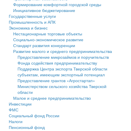
Формирование комфортной городской среды
Государственные услуги
Символика
муниципального округа Тверской области
Финансовое управление
Инициативное бюджетирование
Государственные услуги
Промышленность и АПК
Устав
Администрация Кашинского муниципального округа
Бюджет для граждан
Промышленность и АПК
Экономика и бизнес
Экономика и бизнес
Гостям округа
Тверской области
Имущество
Нестационарные торговые объекты
Социально-экономическое развитие
...
Туризм
Управление сельскими территориями
Выявление правообладателей ранее учтенных
Стандарт развития конкуренции
Развитие малого и среднего предпринимательства
Культура
Открытые данные
объектов недвижимости
Предоставление микрозаймов и поручительств
Фонда содействия предпринимательству
Образование
Работа с обращениями граждан
Имущественная поддержка субъектов малого и
Поддержка Центра экспорта Тверской области
субъектам, имеющим экспортный потенциал
Здравоохранение
Муниципальный контроль
среднего предпринимательства
Предоставление грантов «Агростартап»
Министерством сельского хозяйства Тверской
Социальная защита
Муниципальные услуги
Информационная поддержка субъектов малого и
области
Малое и среднее предпринимательство
Фотоальбом
Проекты административных регламентов
среднего предпринимательства
Инвестиции
ФМС
Антимонопольный комплаенс
Муниципальные программы
Социальный фонд России
Налоги
Противодействие коррупции
Контрольно-счетная палата
Пенсионный фонд